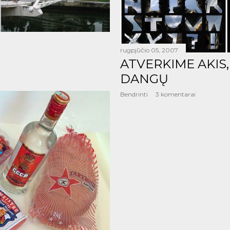
rugpjūčio 05, 2007
ATVERKIME AKIS,
DANGŲ
Bendrinti
3 komentarai