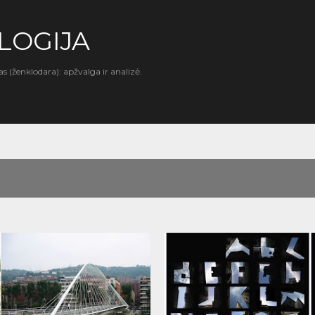
Praleisti ir pereiti prie pagrindinio turinio
LOGIJA
as (ženklodara): apžvalga ir analizė.
 2007