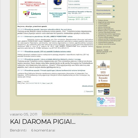
š
i
m
a
i
vasario 05, 2011
KAI DAROMA PIGIAI...
Bendrinti
6 komentarai