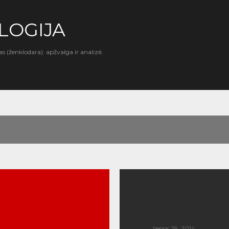
Praleisti ir pereiti prie pagrindinio turinio
LOGIJA
as (ženklodara): apžvalga ir analizė.
14
liepos 29, 2014