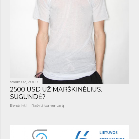
š
i
m
a
i
spalio 02, 2009
2500 USD UŽ MARŠKINĖLIUS.
SUGUNDĖ?
Bendrinti
Rašyti komentarą