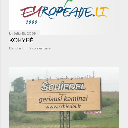
š
i
m
a
birželio 18, 2009
KOKYBĖ
i
Bendrinti
3 komentarai