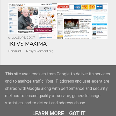
gruodžio 16, 2007
IKI VS MAXIMA
Bendrinti
Rašyti komentarą
SENESNI PRANEŠIMAI
This site uses cookies from Google to deliver its services
and to analyze traffic. Your IP address and user-agent are
shared with Google along with performance and security
metrics to ensure quality of service, generate usage
statistics, and to detect and address abuse.
Teikia „Blogger“
LEARN MORE
GOT IT