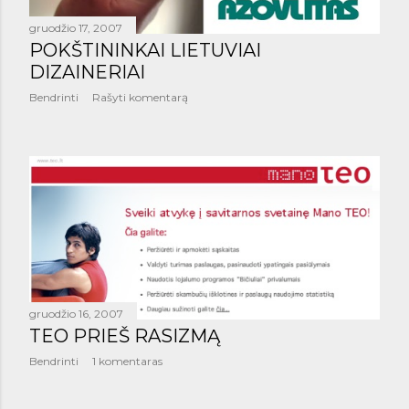
š
gruodžio 17, 2007
i
POKŠTININKAI LIETUVIAI
m
DIZAINERIAI
Bendrinti
Rašyti komentarą
a
i
gruodžio 16, 2007
TEO PRIEŠ RASIZMĄ
Bendrinti
1 komentaras