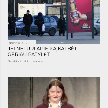
š
i
m
a
i
lapkričio 20, 2012
JEI NETURI APIE KĄ KALBĖTI -
GERIAU PATYLĖT
Bendrinti
4 komentarai