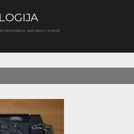
Praleisti ir pereiti prie pagrindinio turinio
LOGIJA
as (ženklodara): apžvalga ir analizė.
2008