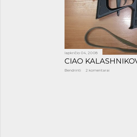
š
i
m
a
i
lapkričio 04, 2008
CIAO KALASHNIKO
Bendrinti
2 komentarai