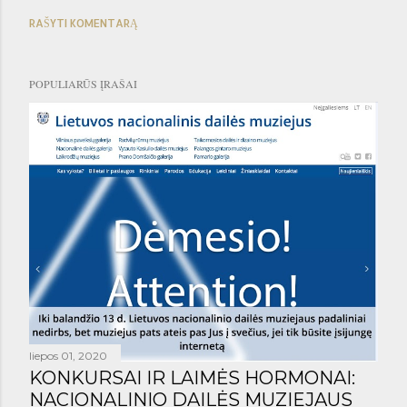
RAŠYTI KOMENTARĄ
POPULIARŪS ĮRAŠAI
liepos 01, 2020
KONKURSAI IR LAIMĖS HORMONAI:
NACIONALINIO DAILĖS MUZIEJAUS