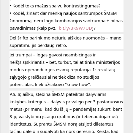
• Kodėl toks mažas spalvų kontrastingumas?
• Kodėl, žinant dar menką naujos santrumpos ŠMSM 
žinomumą, nėra logo kombinacijos santrumpa + pilnas 
pavadinimas (kaip pvz., 
bit.ly/3K9W7UD
)?
Dėl šrifto parinkimo neturiu aiškios nuomonės – mano 
supratimu jis perdaug retro.
Jei trumpai – logas gavosi neambicingas ir 
neiš(sis)skiriantis – bet, turbūt, tai atitinka ministerijos 
modus operandi ir jos esamą reputaciją. Ir rezultatą 
sąlygojo greičiausiai ne tiek dizaino studijos 
potencialas, kiek užsakovo ”know how”. 
P.S. Ir, aišku, stebina ŠMSM pateiktas dalyviams 
kokybės kriterijus – dalyvis privalėjo per 3 pastaruosius 
metus (primenu, kad du iš jų – pandemija) sukurti bent 
3-jų valstybinių įstaigų grafinius (ir tebenaudojamus) 
identitetus. Suprantu ŠMSM norą atsijoti diletantus, 
tačiau galėjo ji sugalvoti ką nors geresnio. Keista, kad 