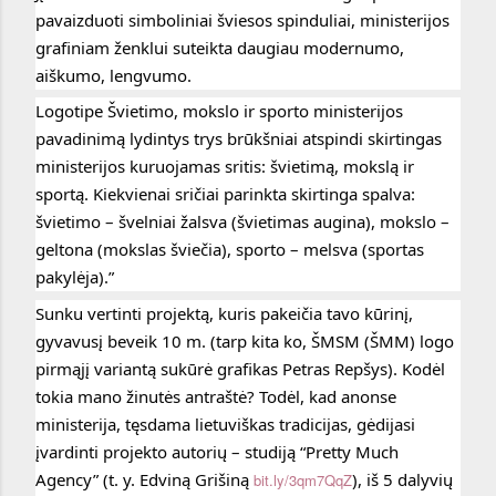
pavaizduoti simboliniai šviesos spinduliai, ministerijos 
grafiniam ženklui suteikta daugiau modernumo, 
aiškumo, lengvumo.
Logotipe Švietimo, mokslo ir sporto ministerijos 
pavadinimą lydintys trys brūkšniai atspindi skirtingas 
ministerijos kuruojamas sritis: švietimą, mokslą ir 
sportą. Kiekvienai sričiai parinkta skirtinga spalva: 
švietimo – švelniai žalsva (švietimas augina), mokslo – 
geltona (mokslas šviečia), sporto – melsva (sportas 
pakylėja).” 
Sunku vertinti projektą, kuris pakeičia tavo kūrinį, 
gyvavusį beveik 10 m. (tarp kita ko, ŠMSM (ŠMM) logo 
pirmąjį variantą sukūrė grafikas Petras Repšys). Kodėl 
tokia mano žinutės antraštė? Todėl, kad anonse 
ministerija, tęsdama lietuviškas tradicijas, gėdijasi 
įvardinti projekto autorių – studiją “Pretty Much 
Agency” (t. y. Edviną Grišiną 
), iš 5 dalyvių 
bit.ly/3qm7QqZ