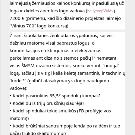
laimėjusią žemiausios kainos konkursą ir pasiūliusią už 
logą ir didelės apimties logo vadovą (
) 
bit.ly/3npVyMv
7200 € (primenu, kad šio dizainerio projektas laimėjo 
“Vilnius 700” logo konkursą).
Žinant šiuolaikinės ženklodaros ypatumus, kai vis 
dažniau matome visai paprastus logus, o 
komunikacijos efektingumas ir efektyvumas 
perkeliamas ant dizaino sistemos pečių ir nematant 
visos ŠMSM dizaino sistemos, sunku vertinti “nuogą” 
logą. Tačiau jis vis gi kelia keletą semantinių ir techninių 
“kodėl?” (galbūt atasakymai yra logo 
naudojimo 
vadove):
• Kodėl pasirinktas 65,5° spindulių kampas?
• Kodėl du iš trijų brūkšnių siaurėja?
• Kodėl spinduliai tokie smulkūs (FB profilyje vos 
matomi)?
• Kodėl brūkšniai santrumpoje lenda po raidėm ir tuo 
pačiu trukdo skaitomumui?