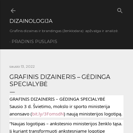
Praleisti ir pereiti prie pagrindinio turinio
DIZAINOLOGIJA
Grafinis dizainas ir brandingas (ženklodara): apžvalga ir analizė.
PRADINIS PUSLAPIS
sausio 13, 2022
GRAFINIS DIZAINERIS – GĖDINGA
SPECIALYBĖ
GRAFINIS DIZAINERIS – GĖDINGA SPECIALYBĖ
Sausio 3 d. Švietimo, mokslo ir sporto ministerija 
anonsavo (
bit.ly/3FomsdN
) naują ministerijos logotipą.
“Naujas logotipas – ankstesnio ministerijos ženklo tąsa. 
Jį kuriant transformuoti ankstesniame logotipe 