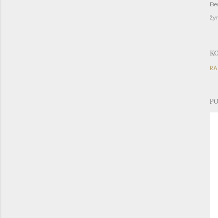
Be
žy
K
RA
PO