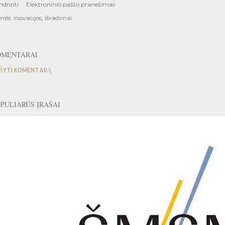
ndrinti
Elektroninio pašto pranešimas
mės:
inovacijos
išradimai
OMENTARAI
ŠYTI KOMENTARĄ
PULIARŪS ĮRAŠAI