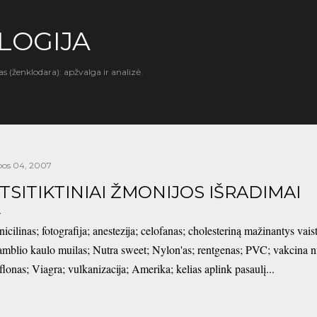
Praleisti ir pereiti prie pagrindinio turinio
LOGIJA
as (ženklodara): apžvalga ir analizė.
epos 04, 2007
TSITIKTINIAI ŽMONIJOS IŠRADIMAI
nicilinas; fotografija; anestezija; celofanas; cholesteriną mažinantys vais
amblio kaulo muilas; Nutra sweet; Nylon'as; rentgenas; PVC; vakcina nu
flonas; Viagra; vulkanizacija; Amerika; kelias aplink pasaulį...