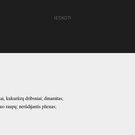
IEŠKOTI
tai, kukurūzų dribsniai; dinamitas;
o raupų; nerūdijantis plienas;