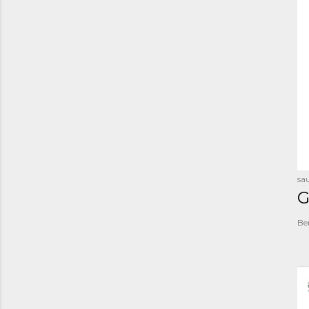
sau
G
Be