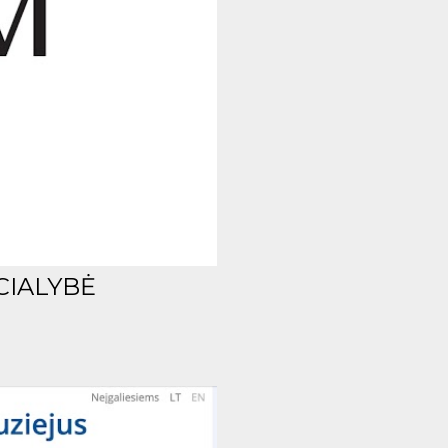
CIALYBĖ