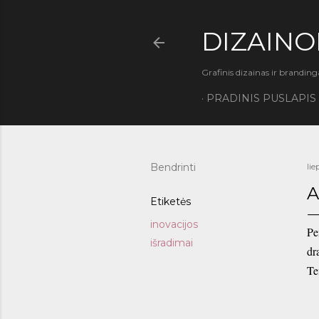
DIZAINO
Grafinis dizainas ir branding
PRADINIS PUSLAPIS
Bendrinti
li
A
Etiketės
inovacijos
Pe
išradimai
dr
Te