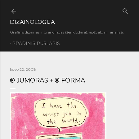
Praleisti ir pereiti prie pagrindinio turinio
DIZAINOLOGIJA
Grafinis dizainas ir brandingas (ženklodara): apžvalga ir analizė.
PRADINIS PUSLAPIS
kovo 22, 2008
® JUMORAS + ® FORMA