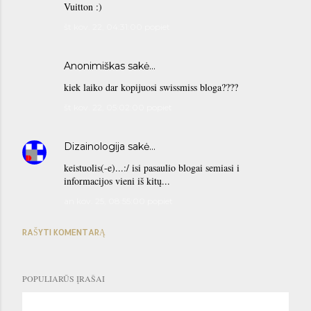
Vuitton :)
št kov. 22, 04:31:00 popiet
Anonimiškas sakė…
kiek laiko dar kopijuosi swissmiss bloga????
št kov. 22, 05:02:00 popiet
Dizainologija
sakė…
keistuolis(-e)...:/ isi pasaulio blogai semiasi i
informacijos vieni iš kitų...
an kov. 25, 08:55:00 popiet
RAŠYTI KOMENTARĄ
POPULIARŪS ĮRAŠAI