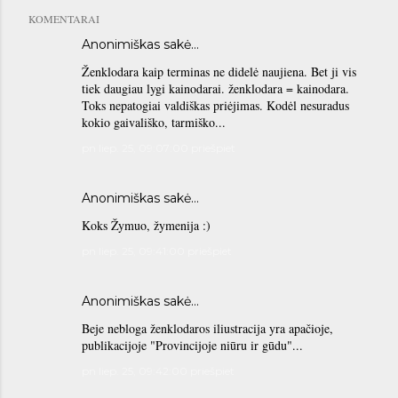
KOMENTARAI
Anonimiškas sakė…
Ženklodara kaip terminas ne didelė naujiena. Bet ji vis
tiek daugiau lygi kainodarai. ženklodara = kainodara.
Toks nepatogiai valdiškas priėjimas. Kodėl nesuradus
kokio gaivališko, tarmiško...
pn liep. 25, 09:07:00 priešpiet
Anonimiškas sakė…
Koks Žymuo, žymenija :)
pn liep. 25, 09:41:00 priešpiet
Anonimiškas sakė…
Beje nebloga ženklodaros iliustracija yra apačioje,
publikacijoje "Provincijoje niūru ir gūdu"...
pn liep. 25, 09:42:00 priešpiet