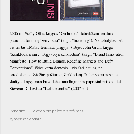
2006 m. Wally Olins knygos "On brand" lietuviškam vertimui
pasiūliau terminą "ženklodra" (angl. "branding"). Ne tobulybė, bet
vis šis tas...Matau terminas prigyja :) Beje, John Grant knyga
"Ženklodara mirė. Tegyvuoja ženklodara" (angl. "Brand Innovation
Manifesto: How to Build Brands, Redefine Markets and Defy
Conventions") išties verta dėmesio - visiškai naujas, ne
ortodoksinis, šviežias požiūris į ženklodarą. Ir dar viena neseniai
skaityta knyga man buvo labai naudinga ir nepaprastai patiko - tai
Steveno D. Levitto "Keistonomika" (2007 m.).
Bendrinti
Elektroninio pašto pranešimas
žymės:
ženklodara