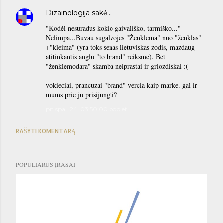
Dizainologija
sakė…
"Kodėl nesuradus kokio gaivališko, tarmiško..."
Nelimpa...Buvau sugalvojes "Ženklema" nuo "ženklas"
+"kleima" (yra toks senas lietuviskas zodis, mazdaug
atitinkantis anglu "to brand" reiksme). Bet
"ženklemodara" skamba neiprastai ir griozdiskai :(
vokieciai, prancuzai "brand" vercia kaip marke. gal ir
mums prie ju prisijungti?
pn spal. 24, 03:50:00 popiet
RAŠYTI KOMENTARĄ
POPULIARŪS ĮRAŠAI