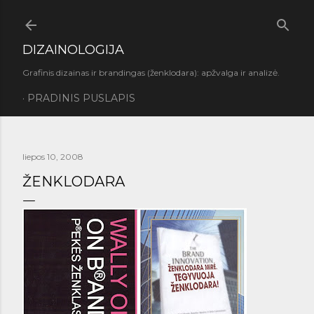
Praleisti ir pereiti prie pagrindinio turinio
DIZAINOLOGIJA
Grafinis dizainas ir brandingas (ženklodara): apžvalga ir analizė.
PRADINIS PUSLAPIS
liepos 10, 2008
ŽENKLODARA