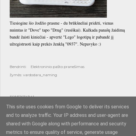
Tiesiogine šio žodžio prasme - du brūkšneliai pridėti, vienas
nuimtas ir "Dove" tapo "Drug" (rusiškai). Kažkada panašų žaidimą
bandė žaisti kiniečiai - apvertė "Lego" logotipą ir pabandė jį
užregistruoti kaip prekės ženklą "0937". Nepavyko :)
Bendrinti
Elektroninio pašto pranešimas
žymės:
vardodara_naming
KOMENTARAI
RAŠYTI KOMENTARĄ
This site uses cookies from Google to deliver its services
and to analyze traffic. Your IP address and user-agent are
shared with Google along with performance and security
metrics to ensure quality of service, generate usage