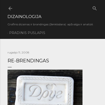
Praleisti ir pereiti prie pagrindinio turinio
DIZAINOLOGIJA
Grafinis dizainas ir brandingas (ženklodara): apžvalga ir analizė.
PRADINIS PUSLAPIS
rugsėjo 11, 2008
RE-BRENDINGAS