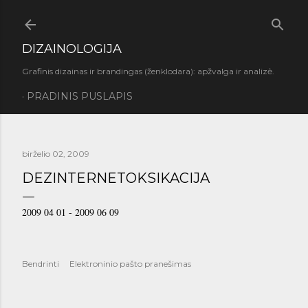
Praleisti ir pereiti prie pagrindinio turinio
DIZAINOLOGIJA
Grafinis dizainas ir brandingas (ženklodara): apžvalga ir analizė.
PRADINIS PUSLAPIS
birželio 02, 2009
DEZINTERNETOKSIKACIJA
2009 04 01 - 2009 06 09
Bendrinti
Elektroninio pašto pranešimas