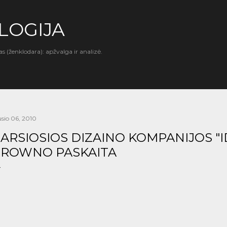
Praleisti ir pereiti prie pagrindinio turinio
LOGIJA
as (ženklodara): apžvalga ir analizė.
usio 06, 2010
ARSIOSIOS DIZAINO KOMPANIJOS "
ROWNO PASKAITA