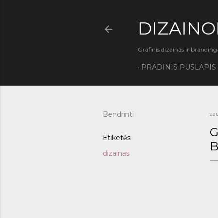
DIZAINO
Grafinis dizainas ir branding
PRADINIS PUSLAPIS
Bendrinti
sa
G
Etiketės
B
dizainas