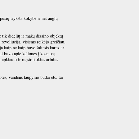
pusių trykšta kokybė ir net anglų
itė tik didelių ir mažų dizaino objektų
revoliuciją. visiems reikėjo greičiau,
a kaip ne kaip buvo šaltasis karas. ir
nai buvo apie keliones į kosmosą.
au apkiauto ir mąsto kokius arinius
uotės, vandens taupymo būdai etc. tai