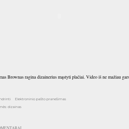
mas Brownas ragina dizainerius mąstyti plačiai. Video iš ne mažiau ga
ndrinti
Elektroninio pašto pranešimas
mės:
dizainas
OMENTARAI