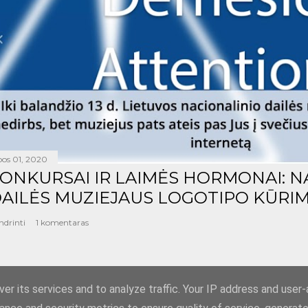
epos 01, 2020
ONKURSAI IR LAIMĖS HORMONAI: N
AILĖS MUZIEJAUS LOGOTIPO KŪRIM
ndrinti
1 komentaras
er its services and to analyze traffic. Your IP address and user