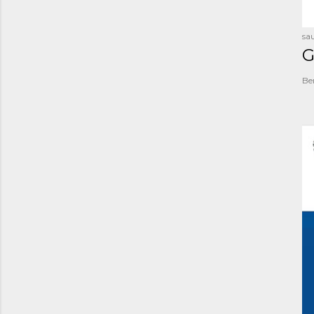
sau
G
Be