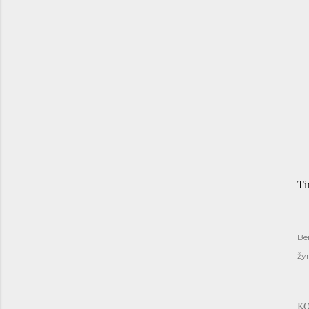
Ti
Be
žy
K