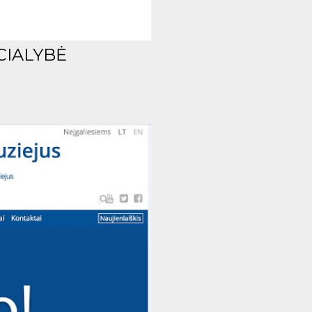
CIALYBĖ