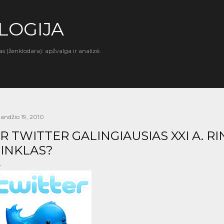
Praleisti ir pereiti prie pagrindinio turinio
LOGIJA
as (ženklodara): apžvalga ir analizė.
landžio 19, 2010
R TWITTER GALINGIAUSIAS XXI A. 
INKLAS?