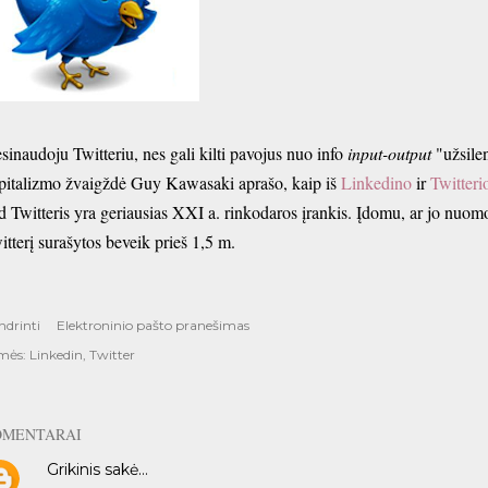
sinaudoju Twitteriu, nes gali kilti pavojus nuo info
input-output
"užsilen
pitalizmo žvaigždė Guy Kawasaki aprašo, kaip iš
Linkedino
ir
Twitteri
d Twitteris yra geriausias XXI a. rinkodaros įrankis. Įdomu, ar jo nuom
itterį surašytos beveik prieš 1,5 m.
ndrinti
Elektroninio pašto pranešimas
mės:
Linkedin
Twitter
OMENTARAI
Grikinis
sakė…