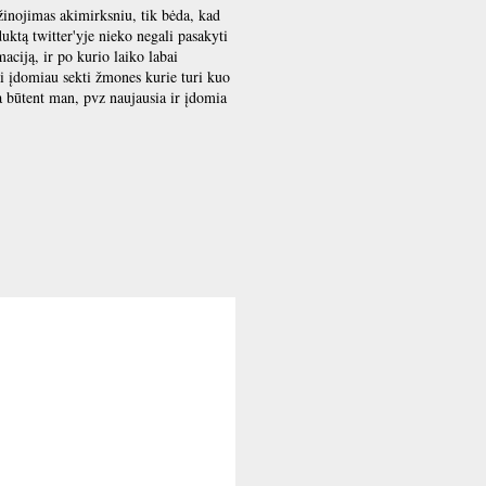
užinojimas akimirksniu, tik bėda, kad
uktą twitter'yje nieko negali pasakyti
aciją, ir po kurio laiko labai
ai įdomiau sekti žmones kurie turi kuo
ja būtent man, pvz naujausia ir įdomia