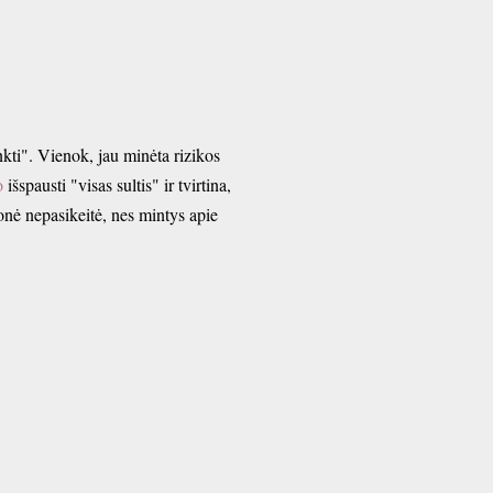
kti". Vienok, jau minėta rizikos
o
išspausti "visas sultis" ir tvirtina,
onė nepasikeitė, nes mintys apie