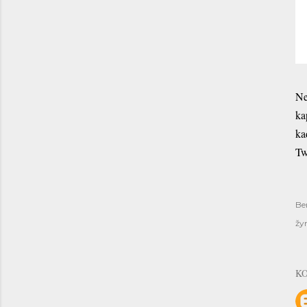
Ne
ka
ka
Tw
Be
žy
K