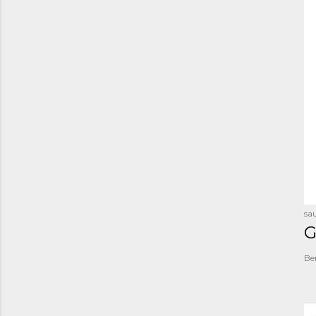
sau
G
Be