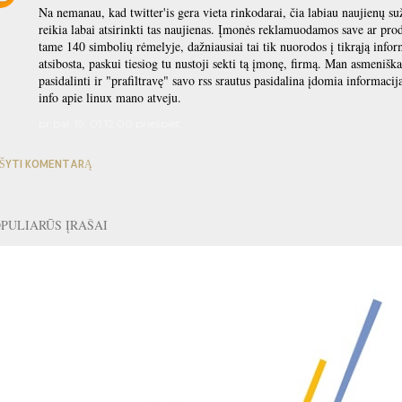
Na nemanau, kad twitter'is gera vieta rinkodarai, čia labiau naujienų s
reikia labai atsirinkti tas naujienas. Įmonės reklamuodamos save ar prod
tame 140 simbolių rėmelyje, dažniausiai tai tik nuorodos į tikrąją inform
atsibosta, paskui tiesiog tu nustoji sekti tą įmonę, firmą. Man asmenišk
pasidalinti ir "prafiltravę" savo rss srautus pasidalina įdomia informaci
info apie linux mano atveju.
pr bal. 19, 01:12:00 priešpiet
ŠYTI KOMENTARĄ
PULIARŪS ĮRAŠAI