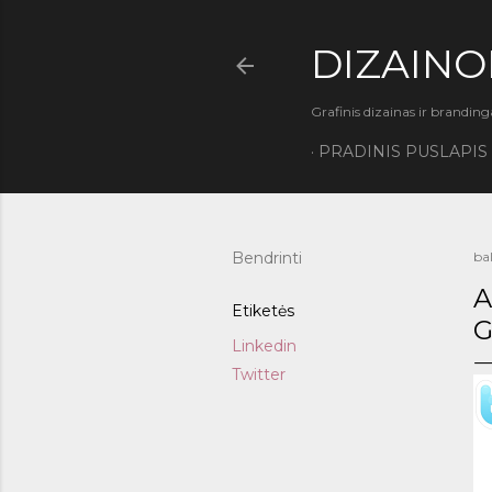
DIZAINO
Grafinis dizainas ir branding
PRADINIS PUSLAPIS
Bendrinti
ba
A
Etiketės
G
Linkedin
Twitter