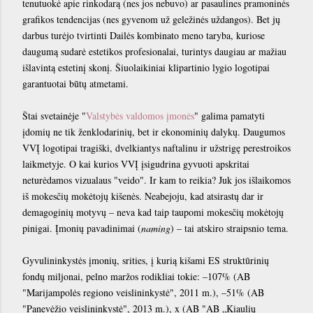
tenutuokė apie rinkodarą (nes jos nebuvo) ar pasaulines pramoninės
grafikos tendencijas (nes gyvenom už geležinės uždangos). Bet jų
darbus turėjo tvirtinti Dailės kombinato meno taryba, kuriose
daugumą sudarė estetikos profesionalai, turintys daugiau ar mažiau
išlavintą estetinį skonį. Šiuolaikiniai klipartinio lygio logotipai
garantuotai būtų atmetami.
Štai svetainėje "
Valstybės valdomos įmonės
" galima pamatyti
įdomių ne tik ženklodarinių, bet ir ekonominių dalykų. Daugumos
VVĮ logotipai tragiški, dvelkiantys naftalinu ir užstrigę perestroikos
laikmetyje. O kai kurios VVĮ įsigudrina gyvuoti apskritai
neturėdamos vizualaus "veido". Ir kam to reikia? Juk jos išlaikomos
iš mokesčių mokėtojų kišenės. Neabejoju, kad atsirastų dar ir
demagoginių motyvų – neva kad taip taupomi mokesčių mokėtojų
pinigai. Įmonių pavadinimai (
naming
) – tai atskiro straipsnio tema.
Gyvulininkystės įmonių, srities, į kurią kišami ES struktūrinių
fondų miljonai, pelno maržos rodikliai tokie: –107% (AB
"Marijampolės regiono veislininkystė", 2011 m.), –51% (AB
"Panevėžio veislininkystė", 2013 m.), x (AB "AB „Kiaulių