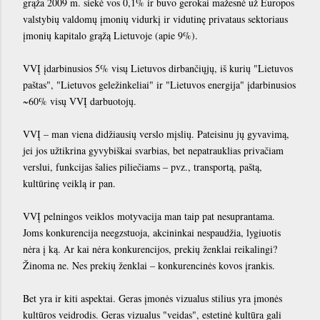
grąža 2009 m. siekė vos 0,1% ir buvo gerokai mažesnė už Europos
valstybių valdomų įmonių vidurkį ir vidutinę privataus sektoriaus
įmonių kapitalo grąžą Lietuvoje (apie 9%).
VVĮ įdarbinusios 5% visų Lietuvos dirbančiųjų, iš kurių "Lietuvos
paštas", "Lietuvos geležinkeliai" ir "Lietuvos energija" įdarbinusios
~60% visų VVĮ darbuotojų.
VVĮ – man viena didžiausių verslo mįslių. Pateisinu jų gyvavimą,
jei jos užtikrina gyvybiškai svarbias, bet nepatrauklias privačiam
verslui, funkcijas šalies piliečiams – pvz., transportą, paštą,
kultūrinę veiklą ir pan.
VVĮ pelningos veiklos motyvacija man taip pat nesuprantama.
Joms konkurencija neegzstuoja, akcininkai nespaudžia, lygiuotis
nėra į ką. Ar kai nėra konkurencijos, prekių ženklai reikalingi?
Žinoma ne. Nes prekių ženklai – konkurencinės kovos įrankis.
Bet yra ir kiti aspektai. Geras įmonės vizualus stilius yra įmonės
kultūros veidrodis. Geras vizualus "veidas", estetinė kultūra gali