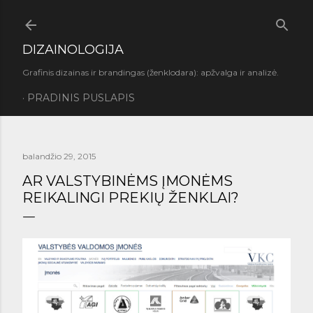
Praleisti ir pereiti prie pagrindinio turinio
DIZAINOLOGIJA
Grafinis dizainas ir brandingas (ženklodara): apžvalga ir analizė.
PRADINIS PUSLAPIS
balandžio 29, 2015
AR VALSTYBINĖMS ĮMONĖMS
REIKALINGI PREKIŲ ŽENKLAI?