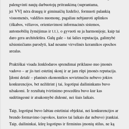
palengvinti naujų darbuotojų pritraukimą (suprantama,
jei VVĮ nėra draugų ir giminaičių lizdelis), formuoti palankią
visuomenės, valdžios nuomonę, pagaliau nebjauroti aplinkos
(iškabos, vėliavos, orientavimosi informacinės sistemos,
automobilių žymėjimas ir t.t.), o gyvuoti su ja harmonijoje, kaip tai
daro gera architektūra. Galų gale – tai šalies reputacija, galimybė
užsieniečiams parodyti, kad nesame virvelinės keramikos epochos
arealas.
Praktiškai visada ženklodaros sprendimai priklauso nuo įmonės
vadovo – ar jis turi estetinį skonį ir ar jam rūpi įmonės reputacija.
Įdomi detalė – planinės ekonomikos sovietmečiu nebuvo jokios
konkurencijos, bet nežiūrint į tai, logotipai dailininkams buvo
užsakomi. Ir rezultatų tvirtinimo procedūra buvo kur kas
sudėtingesnė ir atsakomybė didesnė, nei šiais laikais.
Taip, logotipai buvo labiau estetiniai objektai, nei konkurencijos ar
brendo formavimo (sąvokos, kurios tai laikais dar nebuvo) įrankiai.
Taip, dailininkai, kūrę logotipus ir firminius įmonių stilus, ne ką