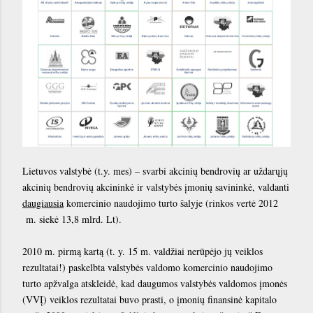
Lietuvos valstybė (t.y. mes) – svarbi akcinių bendrovių ar uždarųjų
akcinių bendrovių akcininkė ir valstybės įmonių savininkė, valdanti
daugiausia
komercinio naudojimo turto šalyje (rinkos vertė 2012
m. siekė 13,8 mlrd. Lt).
2010 m. pirmą kartą (t. y. 15 m. valdžiai nerūpėjo jų veiklos
rezultatai!) paskelbta valstybės valdomo komercinio naudojimo
turto apžvalga atskleidė, kad daugumos valstybės valdomos įmonės
(VVĮ) veiklos rezultatai buvo prasti, o įmonių finansinė kapitalo