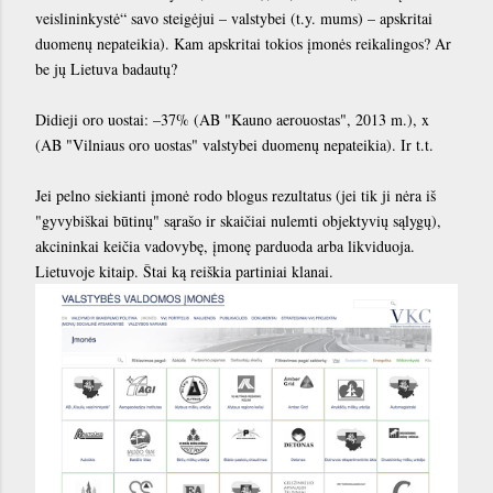
veislininkystė“ savo steigėjui – valstybei (t.y. mums) – apskritai
duomenų nepateikia). Kam apskritai tokios įmonės reikalingos? Ar
be jų Lietuva badautų?
Didieji oro uostai: –37% (AB "Kauno aerouostas", 2013 m.), x
(AB "Vilniaus oro uostas" valstybei duomenų nepateikia). Ir t.t.
Jei pelno siekianti įmonė rodo blogus rezultatus (jei tik ji nėra iš
"gyvybiškai būtinų" sąrašo ir skaičiai nulemti objektyvių sąlygų),
akcininkai keičia vadovybę, įmonę parduoda arba likviduoja.
Lietuvoje kitaip. Štai ką reiškia partiniai klanai.