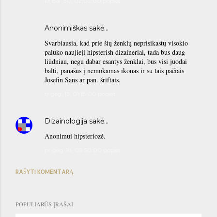
kt bal. 30, 02:02:00 popiet
Anonimiškas sakė…
Svarbiausia, kad prie šių ženklų neprisikastų visokio
paluko naujieji hipsterish dizaineriai, tada bus daug
liūdniau, negu dabar esantys ženklai, bus visi juodai
balti, panašūs į nemokamas ikonas ir su tais pačiais
Josefin Sans ar pan. šriftais.
tr geg. 13, 01:18:00 popiet
Dizainologija
sakė…
Anonimui hipsteriozė.
pr geg. 18, 08:50:00 popiet
RAŠYTI KOMENTARĄ
POPULIARŪS ĮRAŠAI