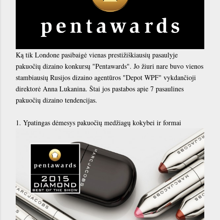
Ką tik Londone pasibaigė vienas prestižiškiausių pasaulyje
pakuočių dizaino konkursų "Pentawards". Jo žiuri nare buvo vienos
stambiausių Rusijos dizaino agentūros "Depot WPF" vykdančioji
direktorė Anna Lukanina. Štai jos pastabos apie 7 pasaulines
pakuočių dizaino tendencijas.
1. Ypatingas dėmesys pakuočių medžiagų kokybei ir formai