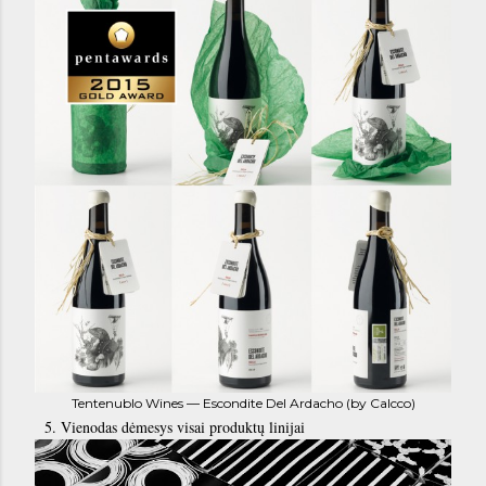
Tentenublo Wines — Escondite Del Ardacho (by Calcco)
5. Vienodas dėmesys visai produktų linijai