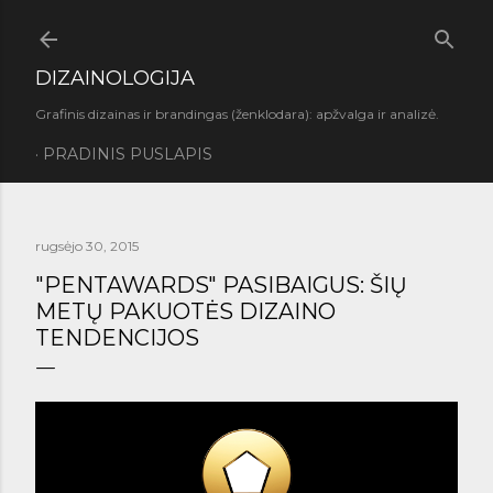
Praleisti ir pereiti prie pagrindinio turinio
DIZAINOLOGIJA
Grafinis dizainas ir brandingas (ženklodara): apžvalga ir analizė.
PRADINIS PUSLAPIS
rugsėjo 30, 2015
"PENTAWARDS" PASIBAIGUS: ŠIŲ
METŲ PAKUOTĖS DIZAINO
TENDENCIJOS