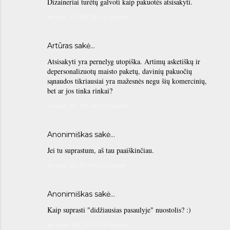
Dizaineriai turėtų galvoti kaip pakuotės atsisakyti.
kt spal. 01, 08:28:00 popiet
Artūras sakė…
Atsisakyti yra pernelyg utopiška. Artimų asketiškų ir
depersonalizuotų maisto paketų, davinių pakuočių
sąnaudos tikriausiai yra mažesnės negu šių komercinių,
bet ar jos tinka rinkai?
kt spal. 01, 09:45:00 popiet
Anonimiškas sakė…
Jei tu suprastum, aš tau paaiškinčiau.
kt spal. 01, 10:49:00 popiet
Anonimiškas sakė…
Kaip suprasti "didžiausias pasaulyje" nuostolis? :)
an spal. 06, 12:34:00 popiet