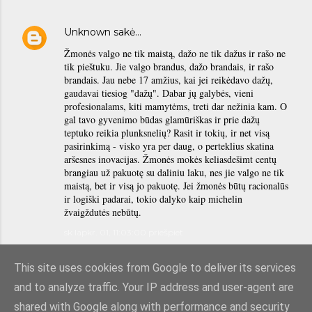
Unknown
sakė…
Žmonės valgo ne tik maistą, dažo ne tik dažus ir rašo ne
tik pieštuku. Jie valgo brandus, dažo brandais, ir rašo
brandais. Jau nebe 17 amžius, kai jei reikėdavo dažų,
gaudavai tiesiog "dažų". Dabar jų galybės, vieni
profesionalams, kiti mamytėms, treti dar nežinia kam. O
gal tavo gyvenimo būdas glamūriškas ir prie dažų
teptuko reikia plunksnelių? Rasit ir tokių, ir net visą
pasirinkimą - visko yra per daug, o perteklius skatina
aršesnes inovacijas. Žmonės mokės keliasdešimt centų
brangiau už pakuotę su daliniu laku, nes jie valgo ne tik
maistą, bet ir visą jo pakuotę. Jei žmonės būtų racionalūs
ir logiški padarai, tokio dalyko kaip michelin
žvaigždutės nebūtų.
sk lapkr. 01, 11:03:00 priešpiet
RAŠYTI KOMENTARĄ
This site uses cookies from Google to deliver its services
and to analyze traffic. Your IP address and user-agent are
shared with Google along with performance and security