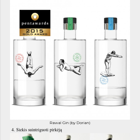
Rawal Gin (by Dorian)
4. Siekis suintriguoti pirkėją