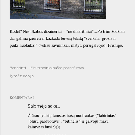
Kodėl? Nes iškabos dizaineriai – "ne diakritiniai"...Po trim žodžiais
dar galima įžiūrėti ir kažkada buvusį tekstą "sveikata, grožis ir
puiki nuotaika!" (vėliau savininkai, matyt, persigalvojo). Prisnigo.
Bendrinti
Elektroninio pašto pranešimas
žymės:
ironija
KOMENTARAI
Salomėja
sakė…
Žiūrau įvairių tamstos įrašų nuotraukas ("labirintas"
"blusų parduotuvė", "bitinėlis")ir galvoju mažu
kaimynas būsi :))))