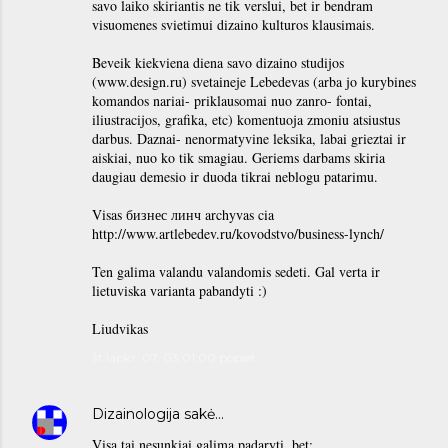
savo laiko skiriantis ne tik verslui, bet ir bendram
visuomenes svietimui dizaino kulturos klausimais.
Beveik kiekviena diena savo dizaino studijos
(www.design.ru) svetaineje Lebedevas (arba jo kurybines
komandos nariai- priklausomai nuo zanro- fontai,
iliustracijos, grafika, etc) komentuoja zmoniu atsiustus
darbus. Daznai- nenormatyvine leksika, labai grieztai ir
aiskiai, nuo ko tik smagiau. Geriems darbams skiria
daugiau demesio ir duoda tikrai neblogu patarimu.
Visas бизнес линч archyvas cia
http://www.artlebedev.ru/kovodstvo/business-lynch/
Ten galima valandu valandomis sedeti. Gal verta ir
lietuviska varianta pabandyti :)
Liudvikas
št lapkr. 07, 03:01:00 popiet
Dizainologija
sakė…
Visa tai nesunkiai galima padaryti, bet: