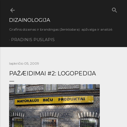
Praleisti ir pereiti prie pagrindinio turinio
DIZAINOLOGIJA
Grafinis dizainas ir brandingas (ženklodara): apžvalga ir analizė.
PRADINIS PUSLAPIS
lapkričio 05, 2009
PAŽÆIDIMAI #2: LOGOPEDIJA