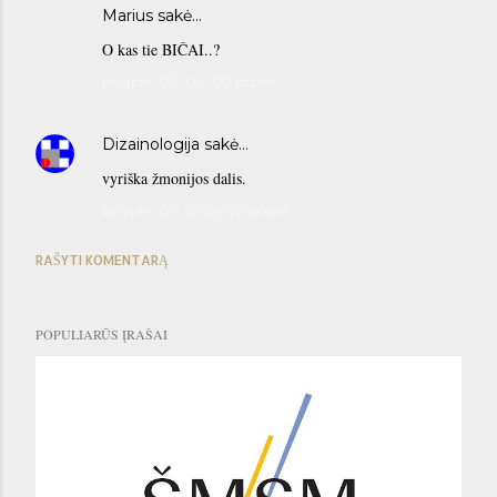
Marius sakė…
O kas tie BIČAI..?
pr lapkr. 09, 12:11:00 popiet
Dizainologija
sakė…
vyriška žmonijos dalis.
pr lapkr. 09, 07:06:00 popiet
RAŠYTI KOMENTARĄ
POPULIARŪS ĮRAŠAI