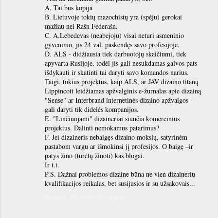
A. Tai bus kopija
B. Lietuvoje tokių mazochistų yra (spėju) gerokai
mažiau nei Rašn Federašn.
C. A.Lebedevas (neabejoju) visai neturi asmeninio
gyvenimo, jis 24 val. paskendęs savo profesijoje.
D. ALS - didžiausia tiek darbuotojų skaičiumi, tiek
apyvarta Rusijoje, todėl jis gali nesukdamas galvos pats
išdykauti ir skatinti tai daryti savo komandos narius.
Taigi, tokius projektus, kaip ALS, ar JAV dizaino titanų
Lippincott leidžiamas apžvalginis e-žurnalas apie dizainą
"Sense" ar Interbrand internetinės dizaino apžvalgos -
gali daryti tik didelės kompanijos.
E. "Linčiuojami" dizaineriai siunčia komercinius
projektus. Dalinti nemokamus patarimus?
F. Jei dizaineris nebaigęs dizaino mokslų, satyrinėm
pastabom vargu ar išmokinsi jį profesijos. O baigę –ir
patys žino (turėtų žinoti) kas blogai.
Ir t.t.
P.S. Dažnai problemos dizaine būna ne vien dizainerių
kvalifikacijos reikalas, bet susijusios ir su užsakovais...
št lapkr. 07, 03:54:00 popiet