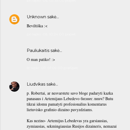
pn lapkr. 06, 03:35:00 popiet
Unknown
sakė…
Beviltiška :<
pn lapkr. 06, 10:24:00 popiet
Pauliukaitis sakė…
O man patiko! :>
št lapkr. 07, 01:09:00 priešpiet
Liudvikas
sakė…
p. Robertai, ar nesvarstete savo bloge padaryti kazka
panasaus i Artemijaus Lebedevo бизнес линч? Butu
tikrai idomu pamatyti profesionalius komentarus
lietuvisko grafinio dizaino pavyzdziams.
Kas nezino- Artemijus Lebedevas yra garsiausias,
zymiausias, sekmingiausias Rusijos dizaineris, nemazai