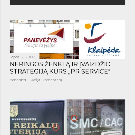
š
i
m
a
i
liepos 12, 2007
NERINGOS ŽENKLĄ IR ĮVAIZDŽIO
STRATEGIJĄ KURS „PR SERVICE“
Bendrinti
Rašyti komentarą