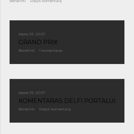
Bendrinti
Rašyti komentarą
liepos 09, 2007
GRAND PRIX
Bendrinti
1 komentaras
liepos 09, 2007
KOMENTARAS DELFI PORTALUI
Bendrinti
Rašyti komentarą