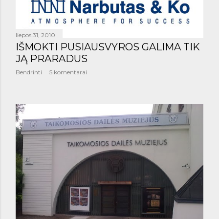
š
i
liepos 31, 2010
m
IŠMOKTI PUSIAUSVYROS GALIMA TIK
a
JĄ PRARADUS
Bendrinti
5 komentarai
i