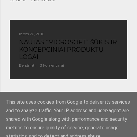
liepos 26, 2010
NAUJAS "MICROSOFT" ŠŪKIS IR
KONCEPCINIAI PRODUKTŲ
LOGAI
Bendrinti
3 komentarai
SENESNI PRANEŠIMAI
This site uses cookies from Google to deliver its services
and to analyze traffic. Your IP address and user-agent are
shared with Google along with performance and security
metrics to ensure quality of service, generate usage
statistics, and to detect and address abuse.
Teikia „Blogger“