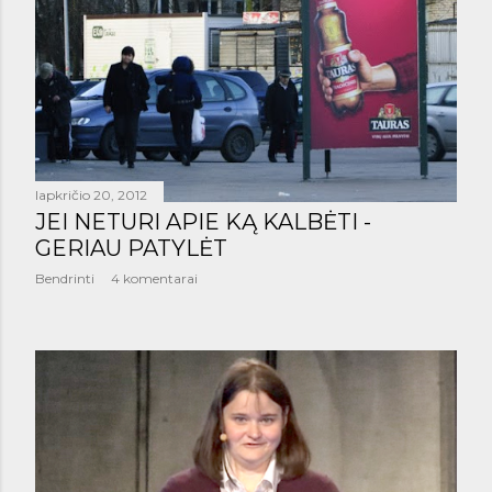
š
i
m
a
i
lapkričio 20, 2012
JEI NETURI APIE KĄ KALBĖTI -
GERIAU PATYLĖT
Bendrinti
4 komentarai