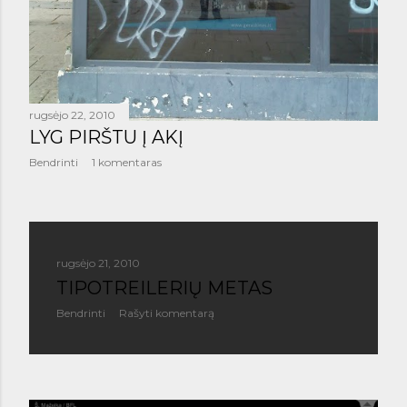
rugsėjo 22, 2010
LYG PIRŠTU Į AKĮ
Bendrinti
1 komentaras
rugsėjo 21, 2010
TIPOTREILERIŲ METAS
Bendrinti
Rašyti komentarą