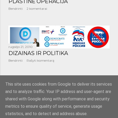
PLASTINĖ OPERACIJA
Bendrinti
2 komentarai
rugsėjo 21, 2010
DIZAINAS IR POLITIKA
Bendrinti
Rašyti komentarą
SENESNI PRANEŠIMAI
This site uses cookies from Google to deliver its services
and to analyze traffic. Your IP address and user-agent are
shared with Google along with performance and security
metrics to ensure quality of service, generate usage
statistics, and to detect and address abuse.
Teikia „Blogger“