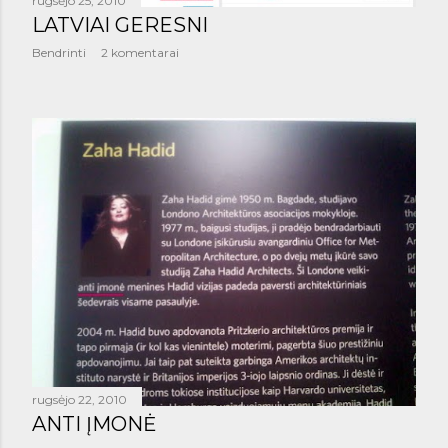
š
rugsėjo 25, 2010
LATVIAI GERESNI
i
Bendrinti
2 komentarai
m
a
i
rugsėjo 22, 2010
ANTI ĮMONĖ