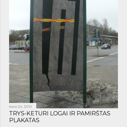
š
i
m
a
i
kovo 24, 2010
TRYS-KETURI LOGAI IR PAMIRŠTAS
PLAKATAS