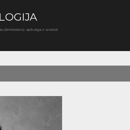
Praleisti ir pereiti prie pagrindinio turinio
LOGIJA
as (ženklodara): apžvalga ir analizė.
13