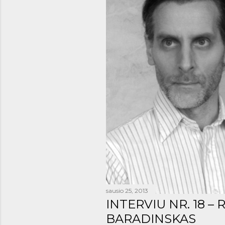
š
i
m
a
i
sausio 25, 2013
INTERVIU NR. 18 – 
BARADINSKAS