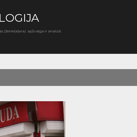
Praleisti ir pereiti prie pagrindinio turinio
LOGIJA
as (ženklodara): apžvalga ir analizė.
2008