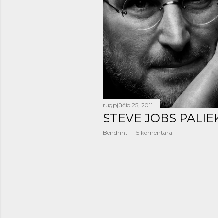
š
i
m
a
i
rugpjūčio 25, 2011
STEVE JOBS PALIEKA
Bendrinti
5 komentarai