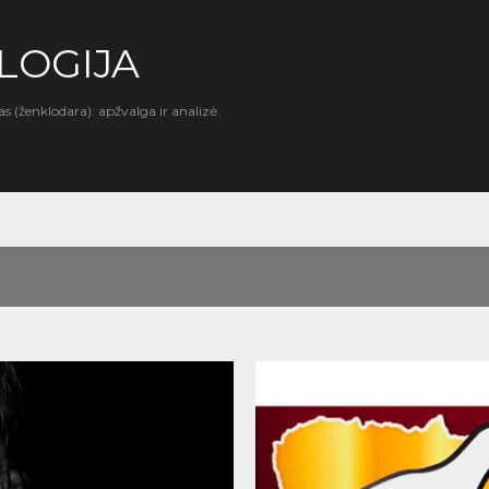
Praleisti ir pereiti prie pagrindinio turinio
LOGIJA
as (ženklodara): apžvalga ir analizė.
 2011