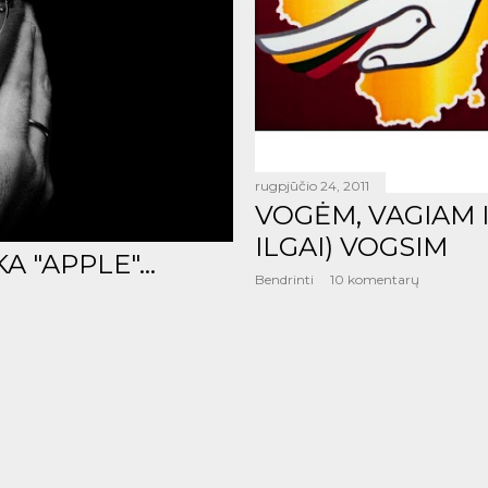
rugpjūčio 24, 2011
VOGĖM, VAGIAM 
ILGAI) VOGSIM
 "APPLE"...
Bendrinti
10 komentarų