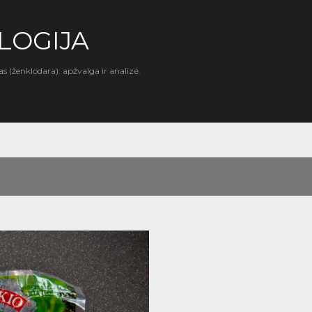
Praleisti ir pereiti prie pagrindinio turinio
LOGIJA
as (ženklodara): apžvalga ir analizė.
14