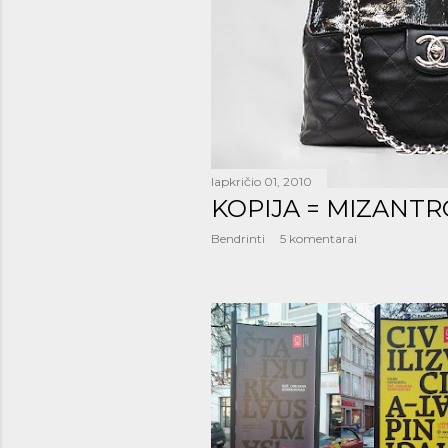
š
i
m
a
i
lapkričio 01, 2010
KOPIJA = MIZANTR
Bendrinti
5 komentarai