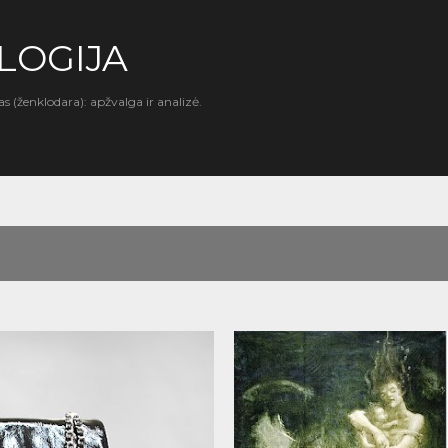
Praleisti ir pereiti prie pagrindinio turinio
LOGIJA
as (ženklodara): apžvalga ir analizė.
10