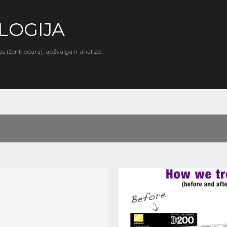
Praleisti ir pereiti prie pagrindinio turinio
LOGIJA
as (ženklodara): apžvalga ir analizė.
07