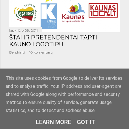
lapkričio 09, 2011
ŠTAI IR PRETENDENTAI TAPTI
KAUNO LOGOTIPU
Bendrinti
10 komentarų
SENESNI PRANEŠIMAI
This site uses cookies from Google to deliver its services
and to analyze traffic. Your IP address and user-agent are
shared with Google along with performance and security
metrics to ensure quality of service, generate usage
statistics, and to detect and address abuse.
Teikia „Blogger“
LEARN MORE
GOT IT