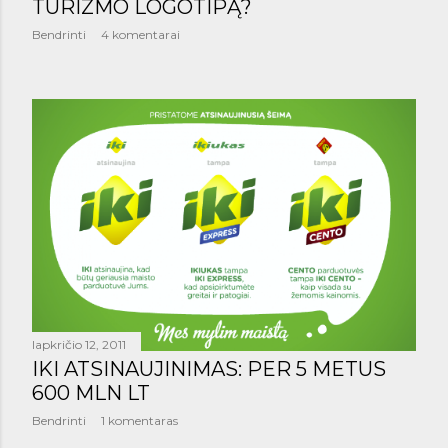
š
TURIZMO LOGOTIPĄ?
Bendrinti
4 komentarai
i
m
a
i
lapkričio 12, 2011
IKI ATSINAUJINIMAS: PER 5 METUS
600 MLN LT
Bendrinti
1 komentaras