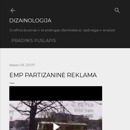
Praleisti ir pereiti prie pagrindinio turinio
DIZAINOLOGIJA
Grafinis dizainas ir brandingas (ženklodara): apžvalga ir analizė.
PRADINIS PUSLAPIS
liepos 06, 2007
EMP PARTIZANINĖ REKLAMA