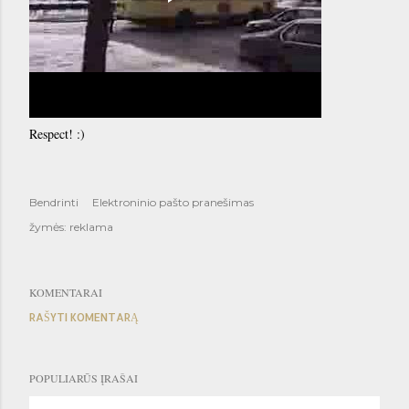
Respect! :)
Bendrinti
Elektroninio pašto pranešimas
žymės:
reklama
KOMENTARAI
RAŠYTI KOMENTARĄ
POPULIARŪS ĮRAŠAI