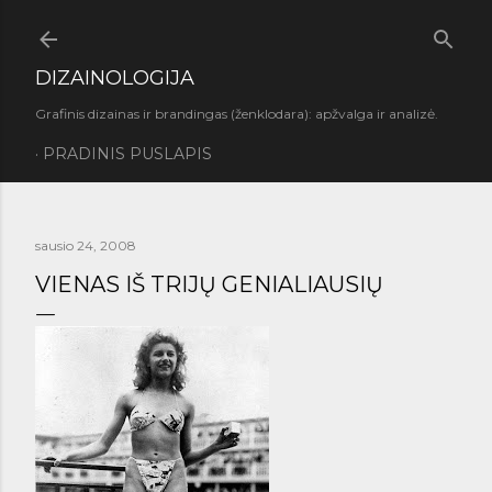
Praleisti ir pereiti prie pagrindinio turinio
DIZAINOLOGIJA
Grafinis dizainas ir brandingas (ženklodara): apžvalga ir analizė.
PRADINIS PUSLAPIS
sausio 24, 2008
VIENAS IŠ TRIJŲ GENIALIAUSIŲ