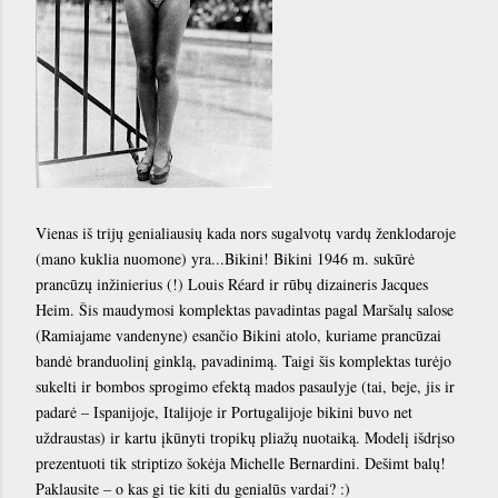
Vienas iš trijų genialiausių kada nors sugalvotų vardų ženklodaroje
(mano kuklia nuomone) yra...Bikini! Bikini 1946 m. sukūrė
prancūzų inžinierius (!) Louis Réard ir rūbų dizaineris Jacques
Heim. Šis maudymosi komplektas pavadintas pagal Maršalų salose
(Ramiajame vandenyne) esančio Bikini atolo, kuriame prancūzai
bandė branduolinį ginklą, pavadinimą. Taigi šis komplektas turėjo
sukelti ir bombos sprogimo efektą mados pasaulyje (tai, beje, jis ir
padarė – Ispanijoje, Italijoje ir Portugalijoje bikini buvo net
uždraustas) ir kartu įkūnyti tropikų pliažų nuotaiką. Modelį išdrįso
prezentuoti tik striptizo šokėja Michelle Bernardini. Dešimt balų!
Paklausite – o kas gi tie kiti du genialūs vardai? :)