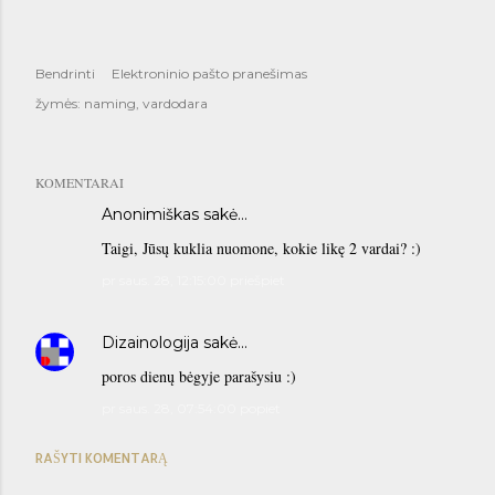
Bendrinti
Elektroninio pašto pranešimas
žymės:
naming
vardodara
KOMENTARAI
Anonimiškas sakė…
Taigi, Jūsų kuklia nuomone, kokie likę 2 vardai? :)
pr saus. 28, 12:15:00 priešpiet
Dizainologija
sakė…
poros dienų bėgyje parašysiu :)
pr saus. 28, 07:54:00 popiet
RAŠYTI KOMENTARĄ