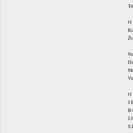
Tr
O 
Ku
Žv
Ne
Da
Me
Ve
O 
J.
B.
J.
S.