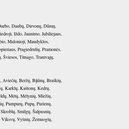
, Darbo, Daubų, Dirvonų, Dūmų,
roji, Iždo, Jaunimo, Jubiliejaus,
bio, Malonioji, Maudyklos,
pieriaus, Pragiedrulių, Pramonės,
ų, Šviesos, Titnago, Tramvajų,
, Aviečių, Beržų, Bijūnų, Braškių,
nų, Karklų, Kaštonų, Kedrų,
ldų, Mėtų, Mėlynių, Miežių,
kių, Pumpurų, Pupų, Purienų,
Skroblų, Smilgų, Šalpusnių,
ų, Viksvų, Vyšnių, Žemuogių,