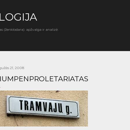
Praleisti ir pereiti prie pagrindinio turinio
LOGIJA
as (ženklodara): apžvalga ir analizė.
gužės 21, 2008
IUMPENPROLETARIATAS