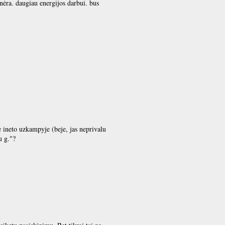
 nėra. daugiau energijos darbui. bus
e ineto uzkampyje (beje, jas neprivalu
u g."?