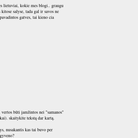
es lietuviai, kokie mes blogi.. graugu
kitose salyse, tada gal ir savos ne
pavadintos gatves, tai kieno cia
u vertos būti įamžintos nei "samanos"
ai). skaitykite tekstą dar kartą.
ys, nusakantis kas tai buvo per
s gyveno?