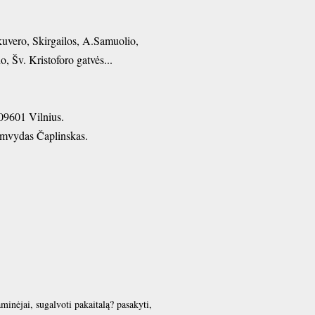
uvero, Skirgailos, A.Samuolio,
 Šv. Kristoforo gatvės...
-09601 Vilnius.
Rimvydas Čaplinskas.
minėjai, sugalvoti pakaitalą? pasakyti,