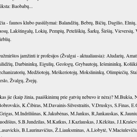
ūksta: Baobabų...
čia - faunos klubo pasiūlymai: Balandžių, Bebrų, Bičių, Dagilio, Elnių
osų, Lakštingalų, Lokių, Pempių, Peteliškių, Šarkų, Širšių, Vieversių,
irblių.
užmirštos įamžinti ir profesijos (Žvalgai - aktualiausia): Aludarių, Ama
ilidžių, Darbininkų, Eigulių, Geologų, Grybautojų, Iešmininkų, Kolūk
chanizatorių, Medžiotojų, Meškeriotojų, Mokslininkų, Olimpiečių, Stali
rslo, Žvalgų, Žvejų.
kas jie (kaip žinia, paaiškinimų prie gatvių nebuvo ir nėra)? M.Bukša, 
Bobrovskis, K.Čibiras, M.Davainis-Silvestraitis, V.Druskys, S.Finas, E
Grigas, M.Indriliūnas, K.Jakubėnas, M.Jankus, R,Jankauskas, K.Jaunius,
Juodišius, S.B.Jundzilas, M.Katkus, J.Kazlauskas, J.Kėkštas, J.I.Krašev
Lasavickis, B.Laurinavičius, Ž.Liauksminas, A.Liobytė, V.Maciuleviči