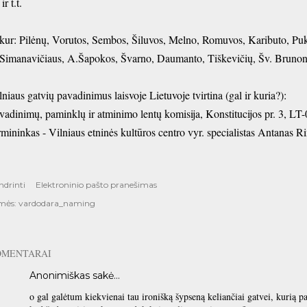
 ir t.t.
kur: Pilėnų, Vorutos, Sembos, Šiluvos, Melno, Romuvos, Kaributo, Puk
Simanavičiaus, A.Šapokos, Švarno, Daumanto, Tiškevičių, Šv. Brunono,
lniaus gatvių pavadinimus laisvoje Lietuvoje tvirtina (gal ir kuria?):
vadinimų, paminklų ir atminimo lentų komisija, Konstitucijos pr. 3, LT
rmininkas - Vilniaus etninės kultūros centro vyr. specialistas Antanas 
ndrinti
Elektroninio pašto pranešimas
mės:
vardodara_naming
OMENTARAI
Anonimiškas sakė…
o gal galėtum kiekvienai tau ironišką šypseną keliančiai gatvei, kurią pa