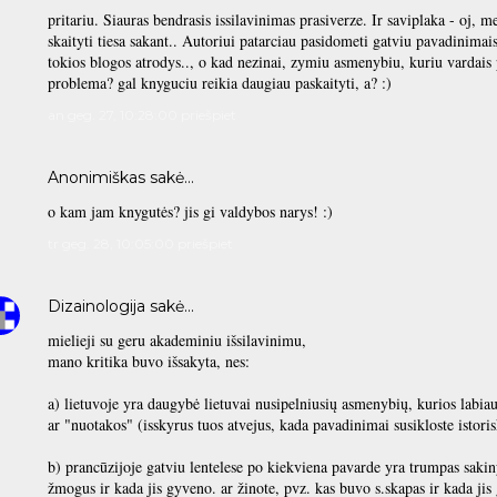
pritariu. Siauras bendrasis issilavinimas prasiverze. Ir saviplaka - oj, m
skaityti tiesa sakant.. Autoriui patarciau pasidometi gatviu pavadinimais 
tokios blogos atrodys.., o kad nezinai, zymiu asmenybiu, kuriu vardais 
problema? gal knyguciu reikia daugiau paskaityti, a? :)
an geg. 27, 10:28:00 priešpiet
Anonimiškas sakė…
o kam jam knygutės? jis gi valdybos narys! :)
tr geg. 28, 10:05:00 priešpiet
Dizainologija
sakė…
mielieji su geru akademiniu išsilavinimu,
mano kritika buvo išsakyta, nes:
a) lietuvoje yra daugybė lietuvai nusipelniusių asmenybių, kurios labia
ar "nuotakos" (isskyrus tuos atvejus, kada pavadinimai susikloste istorisk
b) prancūzijoje gatviu lentelese po kiekviena pavarde yra trumpas sakin
žmogus ir kada jis gyveno. ar žinote, pvz. kas buvo s.skapas ir kada ji