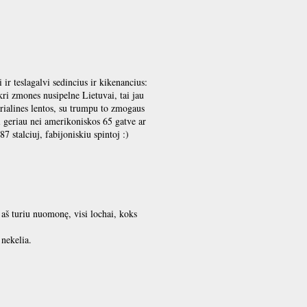
ir teslagalvi sedincius ir kikenancius:
kri zmones nusipelne Lietuvai, tai jau
ialines lentos, su trumpu to zmogaus
 geriau nei amerikoniskos 65 gatve ar
7 stalciuj, fabijoniskiu spintoj :)
t, aš turiu nuomonę, visi lochai, koks
 nekelia.