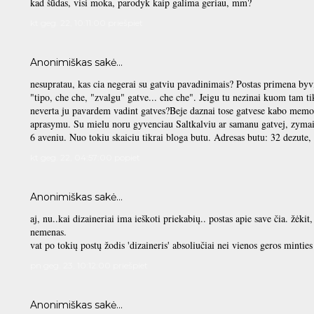
kad šūdas, visi moka, parodyk kaip galima geriau, mm?
kt geg. 22, 10:11:00 priešpiet
Anonimiškas sakė…
nesupratau, kas cia negerai su gatviu pavadinimais? Postas primena byvi 
"tipo, che che, "zvalgu" gatve... che che". Jeigu tu nezinai kuom tam ti
neverta ju pavardem vadint gatves?Beje daznai tose gatvese kabo memor
aprasymu. Su mielu noru gyvenciau Saltkalviu ar samanu gatvej, zymai
6 aveniu. Nuo tokiu skaiciu tikrai bloga butu. Adresas butu: 32 dezute, 8
kt geg. 22, 04:57:00 popiet
Anonimiškas sakė…
aj, nu..kai dizaineriai ima ieškoti priekabių.. postas apie save čia. žėki
nemenas.
vat po tokių postų žodis 'dizaineris' absoliučiai nei vienos geros minties
pn geg. 23, 10:12:00 priešpiet
Anonimiškas sakė…