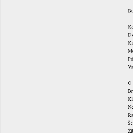
Bu
Ke
Dv
Ka
Me
Pr
Va
O 
Br
Kl
Ne
Ra
Še
Ži