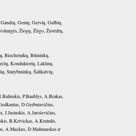
, Gandrų, Genių, Gervių, Gulbių,
 Volungės, Žiogų, Žirgo, Žuvėdrų,
tų, Biochemikų, Bitininkų,
iečių, Konduktorių, Lakūnų,
ų, Statybininkų, Šaltkalvių,
N.Balinskis, P.Baublys, A.Brakas,
.Gedkantas, D.Gerbutavičius,
 J.Jasinskis, A.Jaroševičius,
skis, B.Krivickas, A.Krutulis,
us, A.Mackus, D.Malinauskas ir