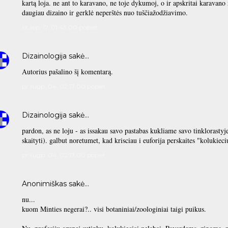
kartą loja. ne ant to karavano, ne toje dykumoj, o ir apskritai karavano
daugiau dizaino ir gerklė neperštės nuo tuščiažodžiavimo.
kt liep. 17, 01:43:00 popiet
Dizainologija
sakė…
Autorius pašalino šį komentarą.
pr rugp. 04, 02:17:00 popiet
Dizainologija
sakė…
pardon, as ne loju - as issakau savo pastabas kukliame savo tinklorastyj
skaityti). galbut noretumet, kad krisciau i euforija perskaites "kolukieci
pr rugp. 04, 02:17:00 popiet
Anonimiškas sakė…
nu...
kuom Minties negerai?.. visi botaniniai/zoologiniai taigi puikus.