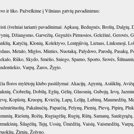
vo ir liko. Pažvelkime į Vilniaus gatvių pavadinimus:
isti (švelniai tariant) pavadinimai: Apkasų, Bedugnės, Brolių, Dalgių
ynių, Džiaugsmo, Garvežių, Gegužės Pirmosios, Geležinė, Gerovės, Gied
nklių, Katyčių, Klonių, Kolektyvo, Lentpjūvių, Lietaus, Linksmoji, Lo
daus, Metalo, Miglos, Minties, Nuotakų, Palydovo, Parodų, Pasakų, Po
iekalo, Rūko, Skydo, Smėlio, Sniego, Sparno, Sporto, Srovės, Šiltnami
ndentiekio, Varpų, Žaros, Žygio.
čia floros mylėtojų klubo pasiūlymai: Akacijų, Apynių, Asiūklių, Avižų
uknių, Čiobrelių, Dobilų, Eglių, Gėlių, Gluosnių, Gubojų, Ievų, Jazmi
evų, Kopūstų, Kruopų, Kviečių, Lapų, Lelijų, Lubinų, Maumedžių, Me
užmirštuolių, Pakalnučių, Paparčių, Pelynų, Pienių, Pievų, Pipirų, Plu
munių, Riešutų, Rožių, Rugiagėlių, Rugių, Rūtų, Samanų, Saulėgrąžų, 
rmukšnių, Šilagėlių, Tujų, Uosių, Ūmėdžių, Vaisių, Vaismedžių, Varp
buoklių, Žirnių, Žolyno.