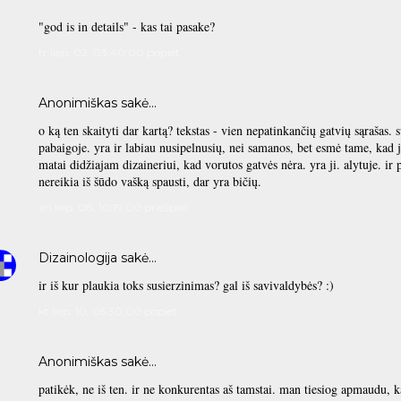
"god is in details" - kas tai pasake?
tr liep. 02, 03:40:00 popiet
Anonimiškas sakė…
o ką ten skaityti dar kartą? tekstas - vien nepatinkančių gatvių sąrašas. 
pabaigoje. yra ir labiau nusipelnusių, nei samanos, bet esmė tame, kad 
matai didžiajam dizaineriui, kad vorutos gatvės nėra. yra ji. alytuje. ir 
nereikia iš šūdo vašką spausti, dar yra bičių.
an liep. 08, 10:19:00 priešpiet
Dizainologija
sakė…
ir iš kur plaukia toks susierzinimas? gal iš savivaldybės? :)
kt liep. 10, 05:30:00 popiet
Anonimiškas sakė…
patikėk, ne iš ten. ir ne konkurentas aš tamstai. man tiesiog apmaudu, ka