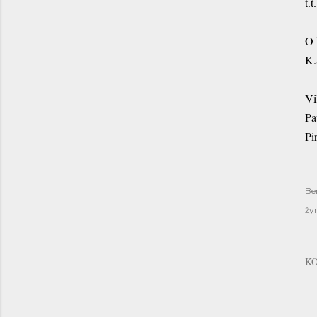
t.t.
O 
K.
Vi
Pa
Pi
Be
žy
K