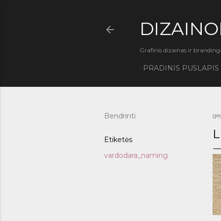
DIZAINO
Grafinis dizainas ir branding
PRADINIS PUSLAPIS
Bendrinti
ge
L
Etiketės
vardodara_naming