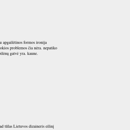
su apgailėtinos formos ironija
jokios problemos čia nėra. nepatiko
pilėnų gatvė yra. kaune.
d tūlas Lietuvos dizaineris eilinį