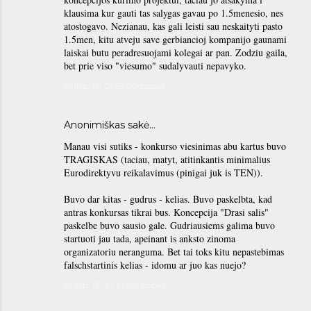
klausima kur gauti tas salygas gavau po 1.5menesio, nes
atostogavo. Nezianau, kas gali leisti sau neskaityti pasto
1.5men, kitu atveju save gerbiancioj kompanijo gaunami
laiskai butu peradresuojami kolegai ar pan. Zodziu gaila,
bet prie viso "viesumo" sudalyvauti nepavyko.
sk liep. 13, 01:55:00 popiet
Anonimiškas sakė…
Manau visi sutiks - konkurso viesinimas abu kartus buvo
TRAGISKAS (taciau, matyt, atitinkantis minimalius
Eurodirektyvu reikalavimus (pinigai juk is TEN)).
Buvo dar kitas - gudrus - kelias. Buvo paskelbta, kad
antras konkursas tikrai bus. Koncepcija "Drasi salis"
paskelbe buvo sausio gale. Gudriausiems galima buvo
startuoti jau tada, apeinant is anksto zinoma
organizatoriu neranguma. Bet tai toks kitu nepastebimas
falschstartinis kelias - idomu ar juo kas nuejo?
sk liep. 13, 10:10:00 popiet