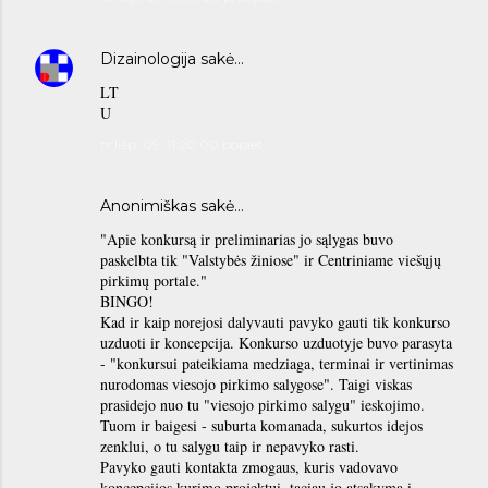
Dizainologija
sakė…
LT
U
tr liep. 09, 11:20:00 popiet
Anonimiškas sakė…
"Apie konkursą ir preliminarias jo sąlygas buvo
paskelbta tik "Valstybės žiniose" ir Centriniame viešųjų
pirkimų portale."
BINGO!
Kad ir kaip norejosi dalyvauti pavyko gauti tik konkurso
uzduoti ir koncepcija. Konkurso uzduotyje buvo parasyta
- "konkursui pateikiama medziaga, terminai ir vertinimas
nurodomas viesojo pirkimo salygose". Taigi viskas
prasidejo nuo tu "viesojo pirkimo salygu" ieskojimo.
Tuom ir baigesi - suburta komanada, sukurtos idejos
zenklui, o tu salygu taip ir nepavyko rasti.
Pavyko gauti kontakta zmogaus, kuris vadovavo
koncepcijos kurimo projektui, taciau jo atsakyma i