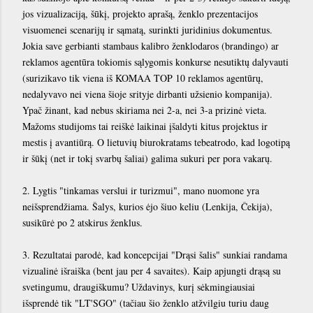
jos vizualizaciją, šūkį, projekto aprašą, ženklo prezentacijos
visuomenei scenarijų ir sąmatą, surinkti juridinius dokumentus.
Jokia save gerbianti stambaus kalibro ženklodaros (brandingo) ar
reklamos agentūra tokiomis sąlygomis konkurse nesutiktų dalyvauti
(surizikavo tik viena iš KOMAA TOP 10 reklamos agentūrų,
nedalyvavo nei viena šioje srityje dirbanti užsienio kompanija).
Ypač žinant, kad nebus skiriama nei 2-a, nei 3-a prizinė vieta.
Mažoms studijoms tai reiškė laikinai įšaldyti kitus projektus ir
mestis į avantiūrą. O lietuvių biurokratams tebeatrodo, kad logotipą
ir šūkį (net ir tokį svarbų šaliai) galima sukuri per pora vakarų.
2. Lygtis "tinkamas verslui ir turizmui", mano nuomone yra
neišsprendžiama. Šalys, kurios ėjo šiuo keliu (Lenkija, Čekija),
susikūrė po 2 atskirus ženklus.
3. Rezultatai parodė, kad koncepcijai "Drąsi šalis" sunkiai randama
vizualinė išraiška (bent jau per 4 savaites). Kaip apjungti drąsą su
svetingumu, draugiškumu? Uždavinys, kurį sėkmingiausiai
išsprendė tik "LT'SGO" (tačiau šio ženklo atžvilgiu turiu daug