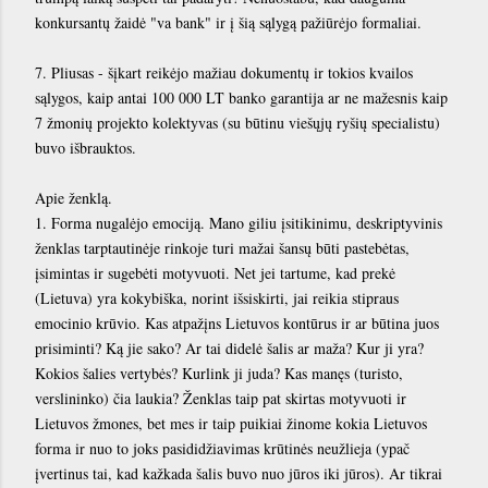
konkursantų žaidė "va bank" ir į šią sąlygą pažiūrėjo formaliai.
7. Pliusas - šįkart reikėjo mažiau dokumentų ir tokios kvailos
sąlygos, kaip antai 100 000 LT banko garantija ar ne mažesnis kaip
7 žmonių projekto kolektyvas (su būtinu viešųjų ryšių specialistu)
buvo išbrauktos.
Apie ženklą.
1. Forma nugalėjo emociją. Mano giliu įsitikinimu, deskriptyvinis
ženklas tarptautinėje rinkoje turi mažai šansų būti pastebėtas,
įsimintas ir sugebėti motyvuoti. Net jei tartume, kad prekė
(Lietuva) yra kokybiška, norint išsiskirti, jai reikia stipraus
emocinio krūvio. Kas atpažįns Lietuvos kontūrus ir ar būtina juos
prisiminti? Ką jie sako? Ar tai didelė šalis ar maža? Kur ji yra?
Kokios šalies vertybės? Kurlink ji juda? Kas manęs (turisto,
verslininko) čia laukia? Ženklas taip pat skirtas motyvuoti ir
Lietuvos žmones, bet mes ir taip puikiai žinome kokia Lietuvos
forma ir nuo to joks pasididžiavimas krūtinės neužlieja (ypač
įvertinus tai, kad kažkada šalis buvo nuo jūros iki jūros). Ar tikrai