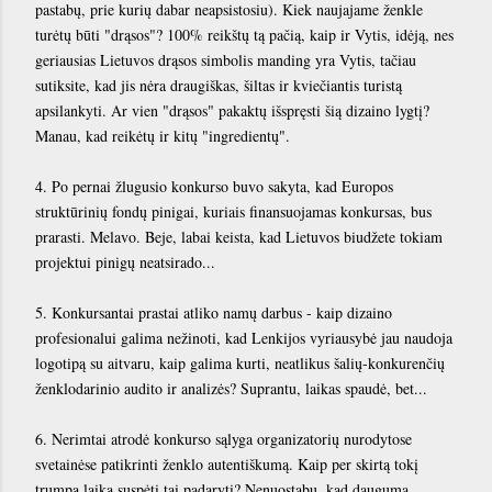
pastabų, prie kurių dabar neapsistosiu). Kiek naujajame ženkle
turėtų būti "drąsos"? 100% reikštų tą pačią, kaip ir Vytis, idėją, nes
geriausias Lietuvos drąsos simbolis manding yra Vytis, tačiau
sutiksite, kad jis nėra draugiškas, šiltas ir kviečiantis turistą
apsilankyti. Ar vien "drąsos" pakaktų išspręsti šią dizaino lygtį?
Manau, kad reikėtų ir kitų "ingredientų".
4. Po pernai žlugusio konkurso buvo sakyta, kad Europos
struktūrinių fondų pinigai, kuriais finansuojamas konkursas, bus
prarasti. Melavo. Beje, labai keista, kad Lietuvos biudžete tokiam
projektui pinigų neatsirado...
5. Konkursantai prastai atliko namų darbus - kaip dizaino
profesionalui galima nežinoti, kad Lenkijos vyriausybė jau naudoja
logotipą su aitvaru, kaip galima kurti, neatlikus šalių-konkurenčių
ženklodarinio audito ir analizės? Suprantu, laikas spaudė, bet...
6. Nerimtai atrodė konkurso sąlyga organizatorių nurodytose
svetainėse patikrinti ženklo autentiškumą. Kaip per skirtą tokį
trumpą laiką suspėti tai padaryti? Nenuostabu, kad dauguma