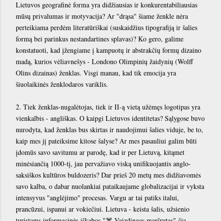
Lietuvos geografinė forma yra didžiausias ir konkurentabiliausias
mūsų privalumas ir motyvacija? Ar "drąsa" šiame ženkle nėra
perteikiama perdėm literatūriškai (suskaidžius tipografiją ir šalies
formą bei parinkus nestandartines splavas)? Ko gero, galime
konstatuoti, kad įžengiame į kampuotų ir abstrakčių formų dizaino
madą, kurios vėliavnešys - Londono Olimpinių žaidynių (Wolff
Olins dizainas) ženklas. Visgi manau, kad tik emocija yra
šiuolaikinės ženklodaros variklis.
2. Tiek ženklas-nugalėtojas, tiek ir II-ą vietą užėmęs logotipas yra
vienkalbis - angliškas. O kaipgi Lietuvos identitetas? Sąlygose buvo
nurodyta, kad ženklas bus skirtas ir naudojimui šalies viduje, be to,
kaip mes jį pateiksime kitose šalyse? Ar mes pasauliui galim būti
įdomūs savo savitumu ar parodę, kad ir per Lietuvą, kitąmet
minėsiančią 1000-tį, jau pervažiavo viską unifikuojantis anglo-
saksiškos kultūros buldozeris? Dar prieš 20 metų mes didžiavomės
savo kalba, o dabar nuolankiai pataikaujame globalizacijai ir vyksta
intensyvus "anglėjimo" procesas. Vargu ar tai patiks italui,
prancūzui, ispanui ar vokiečiui. Lietuva - keista šalis, užsienio
turistams informacinės iškabos "⌘ Vaizdingas maršrutas" čia