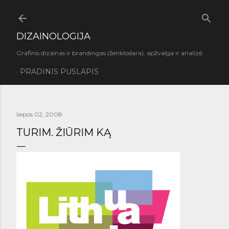
Praleisti ir pereiti prie pagrindinio turinio
DIZAINOLOGIJA
Grafinis dizainas ir brandingas (ženklodara): apžvalga ir analizė.
PRADINIS PUSLAPIS
liepos 02, 2008
TURIM. ŽIŪRIM KĄ