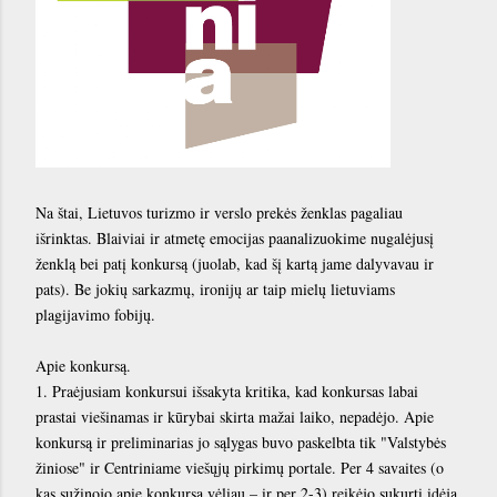
Na štai, Lietuvos turizmo ir verslo prekės ženklas pagaliau
išrinktas. Blaiviai ir atmetę emocijas paanalizuokime nugalėjusį
ženklą bei patį konkursą (juolab, kad šį kartą jame dalyvavau ir
pats). Be jokių sarkazmų, ironijų ar taip mielų lietuviams
plagijavimo fobijų.
Apie konkursą.
1. Praėjusiam konkursui išsakyta kritika, kad konkursas labai
prastai viešinamas ir kūrybai skirta mažai laiko, nepadėjo. Apie
konkursą ir preliminarias jo sąlygas buvo paskelbta tik "Valstybės
žiniose" ir Centriniame viešųjų pirkimų portale. Per 4 savaites (o
kas sužinojo apie konkursą vėliau – ir per 2-3) reikėjo sukurti idėją,