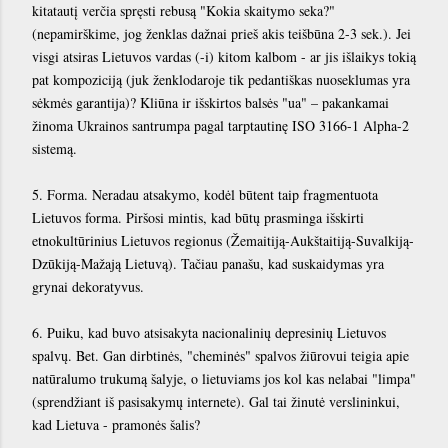
kitatautį verčia spręsti rebusą "Kokia skaitymo seka?"
(nepamirškime, jog ženklas dažnai prieš akis teišbūna 2-3 sek.). Jei
visgi atsiras Lietuvos vardas (-i) kitom kalbom - ar jis išlaikys tokią
pat kompoziciją (juk ženklodaroje tik pedantiškas nuoseklumas yra
sėkmės garantija)? Kliūna ir išskirtos balsės "ua" – pakankamai
žinoma Ukrainos santrumpa pagal tarptautinę ISO 3166-1 Alpha-2
sistemą.
5. Forma. Neradau atsakymo, kodėl būtent taip fragmentuota
Lietuvos forma. Piršosi mintis, kad būtų prasminga išskirti
etnokultūrinius Lietuvos regionus (Žemaitiją-Aukštaitiją-Suvalkiją-
Dzūkiją-Mažają Lietuvą). Tačiau panašu, kad suskaidymas yra
grynai dekoratyvus.
6. Puiku, kad buvo atsisakyta nacionalinių depresinių Lietuvos
spalvų. Bet. Gan dirbtinės, "cheminės" spalvos žiūrovui teigia apie
natūralumo trukumą šalyje, o lietuviams jos kol kas nelabai "limpa"
(sprendžiant iš pasisakymų internete). Gal tai žinutė verslininkui,
kad Lietuva - pramonės šalis?