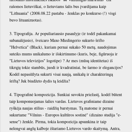
rašomos lietuviškai, o lietuviams šalis bus įvardijama kaip
"Lithuania" (2008.08.22 pastaba - ženklas po konkurso (!) visgi
buvo lituanizuotas).
3. Tipografija. Ar populiariausio pasaulyje (ir todėl pakankamai
subanalėjusio), šveicaro Maxo Miedingerio sukurto šrifto
"Helvetica" (Black), kuriam pernai sukako 50 metų, naudojimas
suteiks mums unikalumo ir išskirtinumo (kuris, beje, figūruoja ir
"Lietuvos televizijos" logotipe) ? Ar mes (mūsų identitetas) iš
tikrųjų tokie stambūs, juodi ir kvadratiniai, be šarmo ir elegancijos?
Kodėl nepasiūlyta sukurti visai naują, unikalų ir charakteringą
šriftą? Juk biudžeto dydis tą leidžia?
4. Tipografinė kompozicija. Sunkiai suvokiu priežastį, kodėl būtent
taip komponuojamas šalies vardas. Lietuvos grafiniame dizaine
ryškėja naujas stilius - raidžių barstymas. Tą matome ir pernai
sukurtame "Vilnius - Europos kultūros sostinė" (dizaino studija "e-
sense") ženkle. Pirma, tokia kompozicija apsunkina ir taip
nelengvai anglų kalboje ištariamo Lietuvos vardo skaitymą. Antra,