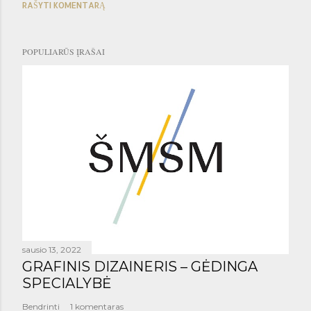
RAŠYTI KOMENTARĄ
POPULIARŪS ĮRAŠAI
sausio 13, 2022
GRAFINIS DIZAINERIS – GĖDINGA
SPECIALYBĖ
Bendrinti
1 komentaras