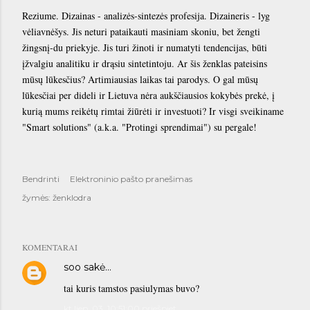
Reziume. Dizainas - analizės-sintezės profesija. Dizaineris - lyg
vėliavnėšys. Jis neturi pataikauti masiniam skoniu, bet žengti
žingsnį-du priekyje. Jis turi žinoti ir numatyti tendencijas, būti
įžvalgiu analitiku ir drąsiu sintetintoju. Ar šis ženklas pateisins
mūsų lūkesčius? Artimiausias laikas tai parodys. O gal mūsų
lūkesčiai per dideli ir Lietuva nėra aukščiausios kokybės prekė, į
kurią mums reikėtų rimtai žiūrėti ir investuoti? Ir visgi sveikiname
"Smart solutions" (a.k.a. "Protingi sprendimai") su pergale!
Bendrinti
Elektroninio pašto pranešimas
žymės:
ženklodra
KOMENTARAI
soo
sakė…
tai kuris tamstos pasiulymas buvo?
kt liep. 03, 10:51:00 priešpiet