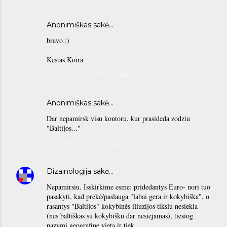
Anonimiškas sakė…
bravo :)
Kestas Koira
kt gruod. 04, 10:06:00 popiet
Anonimiškas sakė…
Dar nepamirsk visu kontoru, kur prasideda zodziu
"Baltijos..."
kt gruod. 04, 10:12:00 popiet
Dizainologija
sakė…
Nepamirsiu. Isskirkime esme: pridedantys Euro- nori tuo
pasakyti, kad prekė/paslauga "labai gera ir kokybiška", o
rasantys "Baltijos" kokybinės iliuzijos tikslu nesiekia
(nes baltiškas su kokybišku dar nesiejamas), tiesiog
pazymi geografine vieta ir tiek.