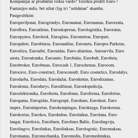
Kompanijai ar produktui reikia vardo? Tereikia pridėti Euro-!
Fantazijos nulis, bet užtat (lyg ir) "solidniau" skamba.
Pasigrožėkim:
Europaviljonai, Eurogrindys, Euronamai, Euronamas, Eurorenta,
Euroflora, Euroatletas, Euroekspresas, Eurologistika, Euroratas,
Eurospynos, Eurolock, Euroglass, Eurometras, Europart,
Europalete, Eurobiuras, Euroauditas, Euroneta, Europos Parketas,
Eurosfera, Euroaibė, Euroaidas, Euro-aliarmas, Auroarvila, Euro
asista, Euroatranka, Euroauto, Eurobalas, Eurobalt, Eurobeta,
Eurobroker, Eurobusas, Eurocash 1, Eurochemas, Eurocom,
Eurocave, Euro-construct, Euroconsult, Euro cosmetics, Eurodalys,
Eurodarba, Eurodata, Eurodažai, Eurodentas, Eurodizainas,
Eurodoma, Eurodurys, Eurodžinsai, Euroekspedicija,
Euroelektronika, Eurofiesta, Eurofonas, Euroforma, Eurofortas,
Eurogama, Eurogidas, Eurogrupė, Eurohaus, Euroheat, Euro
impex, Euroimportas, Eurokempingas, Euroknyga, Eurokorma.
Eurokortas, Eurokos, Eurokubas, Eurolaikas, Eurolana, Euro
langai, Eurolexis, Eurolinen, Eurolines Baltic, Eurolingvija,
Eurolingvo, Eurolinkas, Euroliuksas, Eurologistic, Euromaksas,
Euromanas, Euromechanika, Euromedia, Euromedinukas,