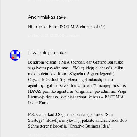
Anonimiškas sakė…
Hi, o uz ka Euro RSCG MIA cia papuole? :)
pn lapkr. 21, 12:55:00 priešpiet
Dizainologija
sakė…
Bendrom teisėm :) MIA (berods, dar Gintaro Barausko
sugalvotas pavadinimas – "Mūsų idėjų aljansas"), aišku,
niekuo dėta, kad Roux, Séguéla (o! gyva legenda)
Cayzac ir Godard (t.y. viena megiamiausių mano
agentūrų - gal dėl savo "french touch"?) naujieji bosai is
HAVAS parinko agentūrai "originalu" pavadinima. Visgi
Lietuvoje derinys, švelniai tariant, keistas – RSCGMIA.
Ir dar Euro.
P.S. Gaila, kad J.Séguéla sukurta agentūros "Star
Strategy" filosofija isnyko ir jį pakeitė amerikietiška Bob
Schmetterer filososfija "Creative Business Idea".
št lapkr. 22, 09:48:00 popiet