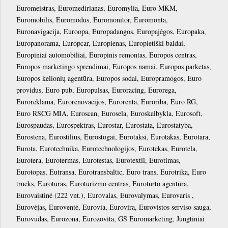
Euromeistras, Euromedirianas, Euromylia, Euro MKM,
Euromobilis, Euromodus, Euromonitor, Euromonta,
Euronavigacija, Euroopa, Europadangos, Europajėgos, Europaka,
Europanorama, Europcar, Europienas, Europietiški baldai,
Europiniai automobiliai, Europinis remontas, Europos centras,
Europos marketingo sprendimai, Europos namai, Europos parketas,
Europos kelionių agentūra, Europos sodai, Europramogos, Euro
providus, Euro pub, Europulsas, Euroracing, Eurorega,
Euroreklama, Eurorenovacijos, Eurorenta, Euroriba, Euro RG,
Euro RSCG MIA, Euroscan, Eurosela, Euroskalbykla, Eurosoft,
Eurospaudas, Eurospektras, Eurostar, Eurostata, Eurostatyba,
Eurostena, Eurostilius, Eurostogai, Eurotaksi, Eurotakas, Eurotara,
Eurota, Eurotechnika, Eurotechnologijos, Eurotekas, Eurotela,
Eurotera, Eurotermas, Eurotestas, Eurotextil, Eurotimas,
Eurotopas, Eutransa, Eurotransbaltic, Euro trans, Eurotrika, Euro
trucks, Euroturas, Euroturizmo centras, Euroturto agentūra,
Eurovaistinė (222 vnt.), Eurovalas, Eurovalymas, Eurovaris ,
Eurovėjas, Euroventė, Eurovia, Eurovira, Eurovistos serviso sauga,
Eurovudas, Eurozona, Eurozovita, GS Euromarketing, Jungtiniai