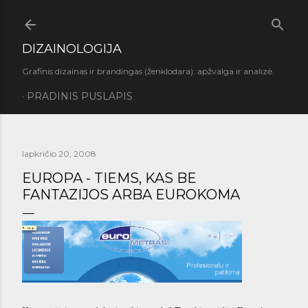
Praleisti ir pereiti prie pagrindinio turinio
DIZAINOLOGIJA
Grafinis dizainas ir brandingas (ženklodara): apžvalga ir analizė.
PRADINIS PUSLAPIS
lapkričio 20, 2008
EUROPA - TIEMS, KAS BE
FANTAZIJOS ARBA EUROKOMA