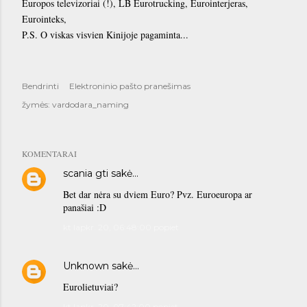
Europos televizoriai (!), LB Eurotrucking, Eurointerjeras,
Eurointeks,
P.S. O viskas visvien Kinijoje pagaminta...
Bendrinti
Elektroninio pašto pranešimas
žymės:
vardodara_naming
KOMENTARAI
scania gti
sakė…
Bet dar nėra su dviem Euro? Pvz. Euroeuropa ar
panašiai :D
kt lapkr. 20, 06:48:00 popiet
Unknown
sakė…
Eurolietuviai?
kt lapkr. 20, 07:42:00 popiet