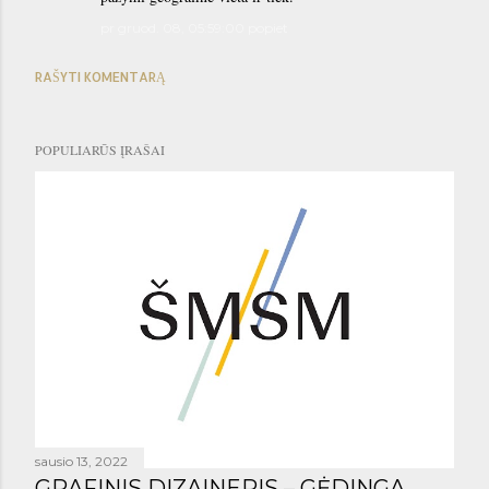
pr gruod. 08, 05:59:00 popiet
RAŠYTI KOMENTARĄ
POPULIARŪS ĮRAŠAI
sausio 13, 2022
GRAFINIS DIZAINERIS – GĖDINGA