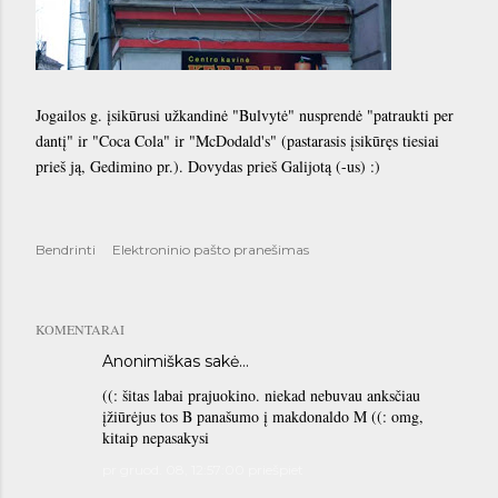
Jogailos g. įsikūrusi užkandinė "Bulvytė" nusprendė "patraukti per
dantį" ir "Coca Cola" ir "McDodald's" (pastarasis įsikūręs tiesiai
prieš ją, Gedimino pr.). Dovydas prieš Galijotą (-us) :)
Bendrinti
Elektroninio pašto pranešimas
KOMENTARAI
Anonimiškas sakė…
((: šitas labai prajuokino. niekad nebuvau anksčiau
įžiūrėjus tos B panašumo į makdonaldo M ((: omg,
kitaip nepasakysi
pr gruod. 08, 12:57:00 priešpiet