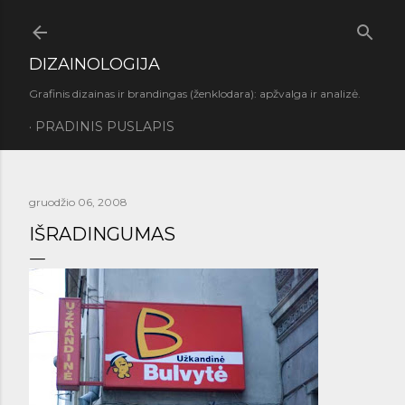
Praleisti ir pereiti prie pagrindinio turinio
DIZAINOLOGIJA
Grafinis dizainas ir brandingas (ženklodara): apžvalga ir analizė.
PRADINIS PUSLAPIS
gruodžio 06, 2008
IŠRADINGUMAS