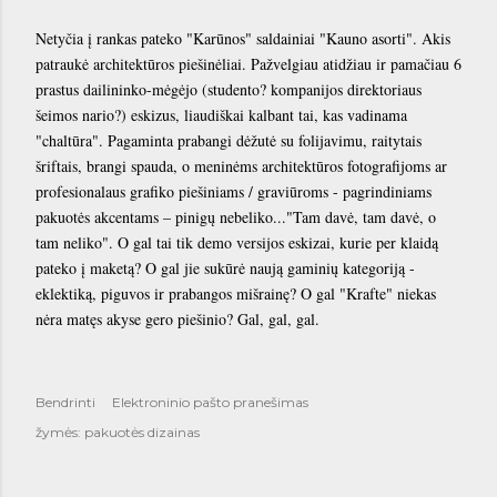
Netyčia į rankas pateko "Karūnos" saldainiai "Kauno asorti". Akis
patraukė architektūros piešinėliai. Pažvelgiau atidžiau ir pamačiau 6
prastus dailininko-mėgėjo (studento? kompanijos direktoriaus
šeimos nario?) eskizus, liaudiškai kalbant tai, kas vadinama
"chaltūra". Pagaminta prabangi dėžutė su folijavimu, raitytais
šriftais, brangi spauda, o meninėms architektūros fotografijoms ar
profesionalaus grafiko piešiniams / graviūroms - pagrindiniams
pakuotės akcentams – pinigų nebeliko..."Tam davė, tam davė, o
tam neliko". O gal tai tik demo versijos eskizai, kurie per klaidą
pateko į maketą? O gal jie sukūrė naują gaminių kategoriją -
eklektiką, piguvos ir prabangos mišrainę? O gal "Krafte" niekas
nėra matęs akyse gero piešinio? Gal, gal, gal.
Bendrinti
Elektroninio pašto pranešimas
žymės:
pakuotės dizainas