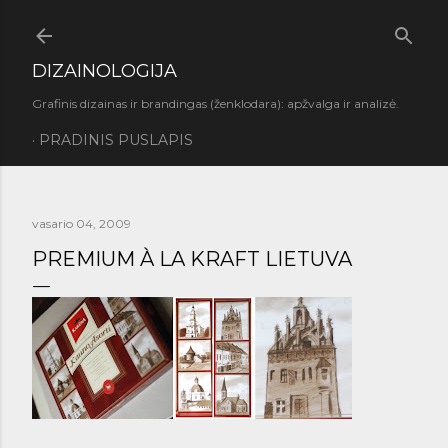
Praleisti ir pereiti prie pagrindinio turinio
DIZAINOLOGIJA
Grafinis dizainas ir brandingas (ženklodara): apžvalga ir analizė.
PRADINIS PUSLAPIS
vasario 04, 2009
PREMIUM À LA KRAFT LIETUVA