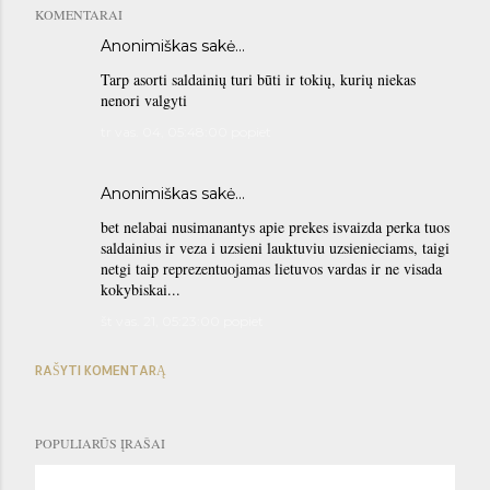
KOMENTARAI
Anonimiškas sakė…
Tarp asorti saldainių turi būti ir tokių, kurių niekas
nenori valgyti
tr vas. 04, 05:48:00 popiet
Anonimiškas sakė…
bet nelabai nusimanantys apie prekes isvaizda perka tuos
saldainius ir veza i uzsieni lauktuviu uzsienieciams, taigi
netgi taip reprezentuojamas lietuvos vardas ir ne visada
kokybiskai...
št vas. 21, 05:23:00 popiet
RAŠYTI KOMENTARĄ
POPULIARŪS ĮRAŠAI