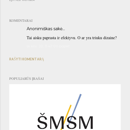
KOMENTARAI
Anonimiškas sakė…
Tai aisku paprasta ir efektyvu. O ar yra triuku dizaine?
sk kov. 22, 11:42:00 popiet
RAŠYTI KOMENTARĄ
POPULIARŪS ĮRAŠAI