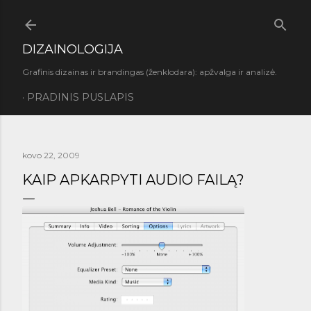
Praleisti ir pereiti prie pagrindinio turinio
DIZAINOLOGIJA
Grafinis dizainas ir brandingas (ženklodara): apžvalga ir analizė.
PRADINIS PUSLAPIS
kovo 22, 2009
KAIP APKARPYTI AUDIO FAILĄ?