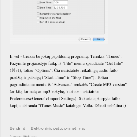
Ir vėl - triukas be jokių papildomų programų. Tereikia "iTunes".
Pažymite grojaraštyje failą, iš "File" meniu spaudžiate "Get Info"
(⌘+I), toliau "Options". Čia nusistatote reikalingą audio failo
pradžią ir pabaigą ("Start Time" ir "Stop Time"). Toliau
pagrindiniame meniu iš "Advanced" renkatės "Create MP3 version"
(ar kitą formatą ar mp3 kokybę, kuriuos nusistatote
Preferences>General>Import Settings). Sukurta apkarpyta failo
kopija atsiranda "iTunes Music" kataloge. Voila. Dėkoti nebūtina :)
Bendrinti
Elektroninio pašto pranešimas
žymės:
lifehack