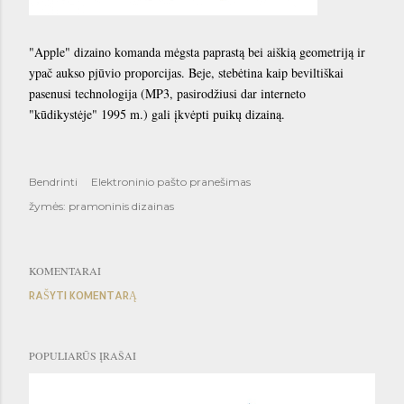
"Apple" dizaino komanda mėgsta paprastą bei aiškią geometriją ir
ypač aukso pjūvio proporcijas. Beje, stebėtina kaip beviltiškai
pasenusi technologija (MP3, pasirodžiusi dar interneto
"kūdikystėje" 1995 m.) gali įkvėpti puikų dizainą.
Bendrinti
Elektroninio pašto pranešimas
žymės:
pramoninis dizainas
KOMENTARAI
RAŠYTI KOMENTARĄ
POPULIARŪS ĮRAŠAI