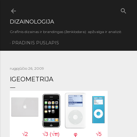
Praleisti ir pereiti prie pagrindinio turinio
DIZAINOLOGIJA
Grafinis dizainas ir brandingas (ženklodara): apžvalga ir analizė.
PRADINIS PUSLAPIS
rugpjūčio 26, 2009
IGEOMETRIJA