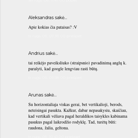
an rugs. 08, 11:47:00 popiet
Aleksandras
sakė…
Apie kokias čia pataisas? :V
tr rugs. 09, 07:39:00 priešpiet
Andrius sakė…
tai reikėjo paveiksliuko (straipsnio) pavadinimą anglų k.
parašyti, kad google lengviau rasti būtų.
tr rugs. 09, 09:58:00 priešpiet
Arunas sakė…
Su horizontaliaja viskas gerai, bet vertikalioji, berods,
neteisingai pasukta. Kažkur, dabar nepasakysiu, skaičiau,
kad vertikali vėliava pagal heraldikos taisykles kabinama
pasukus pagal laikrodžio rodyklę. Tad, turėtų būti:
raudona, žalia, geltona.
tr rugs. 09, 10:41:00 priešpiet