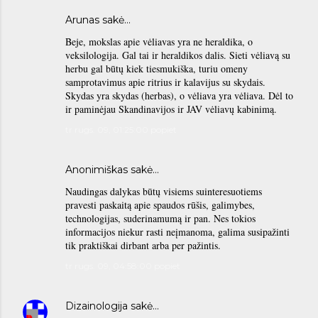
Arunas sakė…
Beje, mokslas apie vėliavas yra ne heraldika, o
veksilologija. Gal tai ir heraldikos dalis. Sieti vėliavą su
herbu gal būtų kiek tiesmukiška, turiu omeny
samprotavimus apie ritrius ir kalavijus su skydais.
Skydas yra skydas (herbas), o vėliava yra vėliava. Dėl to
ir paminėjau Skandinavijos ir JAV vėliavų kabinimą.
tr rugs. 09, 01:25:00 popiet
Anonimiškas sakė…
Naudingas dalykas būtų visiems suinteresuotiems
pravesti paskaitą apie spaudos rūšis, galimybes,
technologijas, suderinamumą ir pan. Nes tokios
informacijos niekur rasti neįmanoma, galima susipažinti
tik praktiškai dirbant arba per pažintis.
tr rugs. 09, 04:58:00 popiet
Dizainologija
sakė…