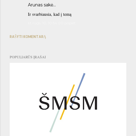
Arunas sakė…
Ir svarbiausia, kad į temą
kt rugs. 10, 10:54:00 popiet
RAŠYTI KOMENTARĄ
POPULIARŪS ĮRAŠAI