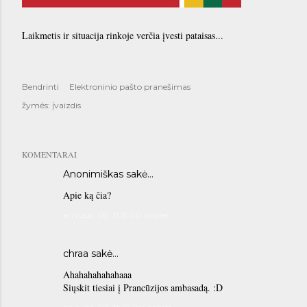
Laikmetis ir situacija rinkoje verčia įvesti pataisas...
Bendrinti
Elektroninio pašto pranešimas
žymės:
įvaizdis
KOMENTARAI
Anonimiškas sakė…
Apie ką čia?
an rugs. 08, 11:15:00 popiet
chraa sakė…
Ahahahahahahaaa
Siųskit tiesiai į Prancūzijos ambasadą. :D