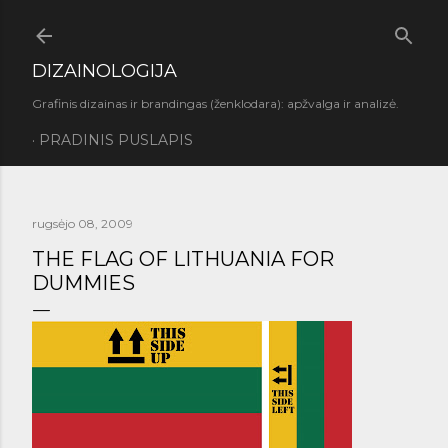
Praleisti ir pereiti prie pagrindinio turinio
DIZAINOLOGIJA
Grafinis dizainas ir brandingas (ženklodara): apžvalga ir analizė.
PRADINIS PUSLAPIS
rugsėjo 08, 2009
THE FLAG OF LITHUANIA FOR
DUMMIES