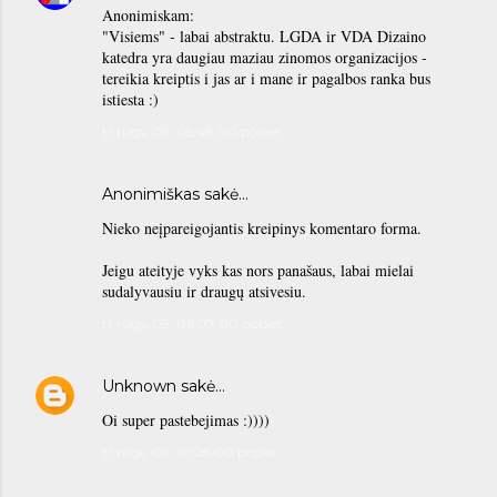
Anonimiskam:
"Visiems" - labai abstraktu. LGDA ir VDA Dizaino
katedra yra daugiau maziau zinomos organizacijos -
tereikia kreiptis i jas ar i mane ir pagalbos ranka bus
istiesta :)
tr rugs. 09, 05:48:00 popiet
Anonimiškas sakė…
Nieko neįpareigojantis kreipinys komentaro forma.
Jeigu ateityje vyks kas nors panašaus, labai mielai
sudalyvausiu ir draugų atsivesiu.
tr rugs. 09, 06:07:00 popiet
Unknown
sakė…
Oi super pastebejimas :))))
tr rugs. 09, 10:28:00 popiet