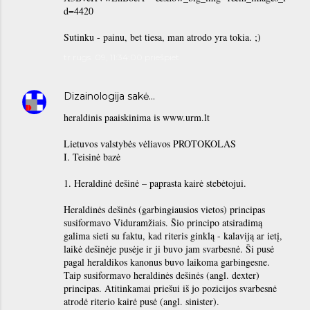
d=4420
Sutinku - painu, bet tiesa, man atrodo yra tokia. ;)
tr rugs. 09, 11:34:00 priešpiet
Dizainologija
sakė…
heraldinis paaiskinima is www.urm.lt
Lietuvos valstybės vėliavos PROTOKOLAS
I. Teisinė bazė
1. Heraldinė dešinė – paprasta kairė stebėtojui.
Heraldinės dešinės (garbingiausios vietos) principas
susiformavo Viduramžiais. Šio principo atsiradimą
galima sieti su faktu, kad riteris ginklą - kalaviją ar ietį,
laikė dešinėje pusėje ir ji buvo jam svarbesnė. Ši pusė
pagal heraldikos kanonus buvo laikoma garbingesne.
Taip susiformavo heraldinės dešinės (angl. dexter)
principas. Atitinkamai priešui iš jo pozicijos svarbesnė
atrodė riterio kairė pusė (angl. sinister).