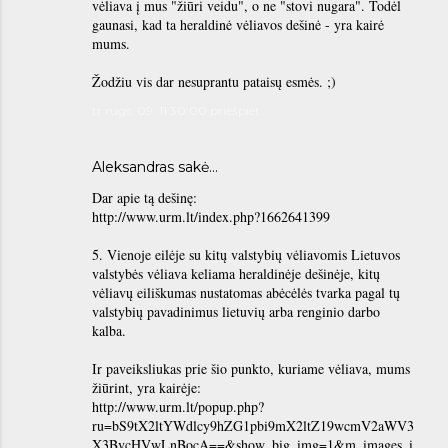
vėliava į mus "žiūri veidu", o ne "stovi nugara". Todėl
gaunasi, kad ta heraldinė vėliavos dešinė - yra kairė
mums.
Žodžiu vis dar nesuprantu pataisų esmės. ;)
tr rugs. 09, 11:30:00 priešpiet
Aleksandras
sakė…
Dar apie tą dešinę:
http://www.urm.lt/index.php?1662641399
5. Vienoje eilėje su kitų valstybių vėliavomis Lietuvos
valstybės vėliava keliama heraldinėje dešinėje, kitų
vėliavų eiliškumas nustatomas abėcėlės tvarka pagal tų
valstybių pavadinimus lietuvių arba renginio darbo
kalba.
Ir paveiksliukas prie šio punkto, kuriame vėliava, mums
žiūrint, yra kairėje:
http://www.urm.lt/popup.php?
ru=bS9tX2ltYWdlcy9hZG1pbi9mX2ltZ19wcmV2aWV3
X3BvcHVwLnBocA==&show_big_img=1&m_images_i