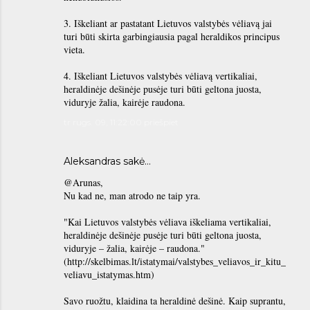
3. Iškeliant ar pastatant Lietuvos valstybės vėliavą jai
turi būti skirta garbingiausia pagal heraldikos principus
vieta.
4. Iškeliant Lietuvos valstybės vėliavą vertikaliai,
heraldinėje dešinėje pusėje turi būti geltona juosta,
viduryje žalia, kairėje raudona.
tr rugs. 09, 11:22:00 priešpiet
Aleksandras
sakė…
@Arunas,
Nu kad ne, man atrodo ne taip yra.
"Kai Lietuvos valstybės vėliava iškeliama vertikaliai,
heraldinėje dešinėje pusėje turi būti geltona juosta,
viduryje – žalia, kairėje – raudona."
(http://skelbimas.lt/istatymai/valstybes_veliavos_ir_kitu_
veliavu_istatymas.htm)
Savo ruožtu, klaidina ta heraldinė dešinė. Kaip suprantu,