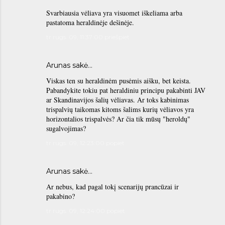
Svarbiausia vėliava yra visuomet iškeliama arba
pastatoma heraldinėje dešinėje.
tr rugs. 09, 11:37:00 priešpiet
Arunas sakė…
Viskas ten su heraldinėm pusėmis aišku, bet keista.
Pabandykite tokiu pat heraldiniu principu pakabinti JAV
ar Skandinavijos šalių vėliavas. Ar toks kabinimas
trispalvių taikomas kitoms šalims kurių vėliavos yra
horizontalios trispalvės? Ar čia tik mūsų "heroldų"
sugalvojimas?
tr rugs. 09, 12:23:00 popiet
Arunas sakė…
Ar nebus, kad pagal tokį scenarijų prancūzai ir
pakabino?
tr rugs. 09, 12:24:00 popiet