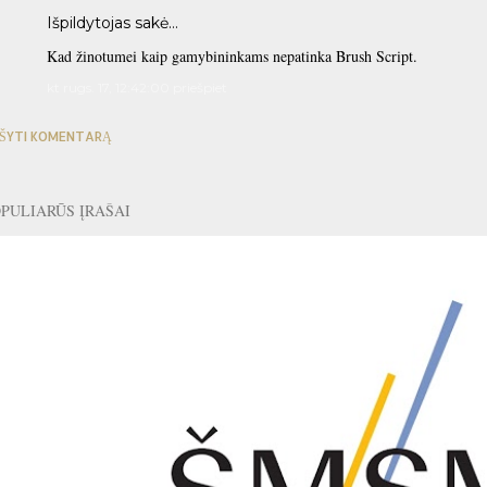
Išpildytojas sakė…
Kad žinotumei kaip gamybininkams nepatinka Brush Script.
kt rugs. 17, 12:42:00 priešpiet
ŠYTI KOMENTARĄ
PULIARŪS ĮRAŠAI