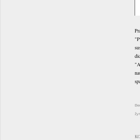
Pr
"P
su
di
"A
na
sp
Be
žy
K