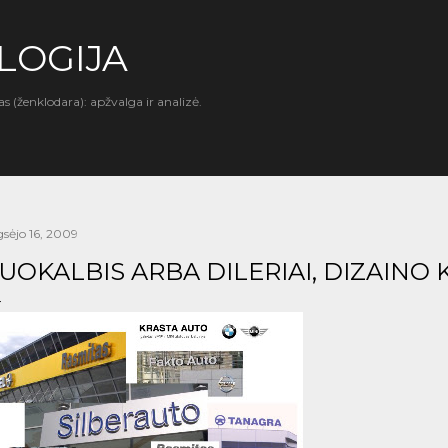
Praleisti ir pereiti prie pagrindinio turinio
LOGIJA
as (ženklodara): apžvalga ir analizė.
gsėjo 16, 2009
UOKALBIS ARBA DILERIAI, DIZAINO K