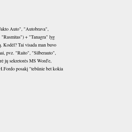
 "Fakto Auto", "Autobrava",
", "Rasmitas") + "Tanagra" lyg
iftą. Kodėl? Tai visada man buvo
ai, pvz. "Raito", "Silberauto",
ūrė jų sekretorės MS Word'e,
 H.Fordo posakį "tebūnie bet kokia