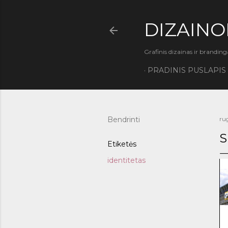
DIZAINO
Grafinis dizainas ir branding
PRADINIS PUSLAPIS
Bendrinti
ru
S
Etiketės
identitetas