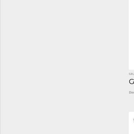
sau
G
Be