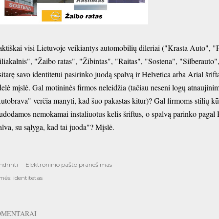
aktiškai visi Lietuvoje veikiantys automobilių dileriai ("Krasta Auto",
iliakalnis", "Žaibo ratas", "Žibintas", "Raitas", "Sostena", "Silberauto
sitarę savo identitetui pasirinko juodą spalvą ir Helvetica arba Arial šr
delė mįslė. Gal motininės firmos neleidžia (tačiau neseni logų atnaujinim
utobrava" verčia manyti, kad šuo pakastas kitur)? Gal firmoms stilių k
udodamos nemokamai instaliuotus kelis šriftus, o spalvą parinko pagal
alva, su sąlyga, kad tai juoda"? Mįslė.
ndrinti
Elektroninio pašto pranešimas
mės:
identitetas
OMENTARAI