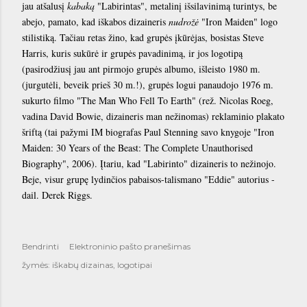
jau atšalusį
kabaką
"Labirintas", metalinį išsilavinimą turintys, be
abejo, pamato, kad iškabos dizaineris
nudrožė
"Iron Maiden" logo
stilistiką. Tačiau retas žino, kad grupės įkūrėjas, bosistas Steve
Harris, kuris sukūrė ir grupės pavadinimą, ir jos logotipą
(pasirodžiusį jau ant pirmojo grupės albumo, išleisto 1980 m.
(jurgutėli, beveik prieš 30 m.!), grupės logui panaudojo 1976 m.
sukurto filmo "The Man Who Fell To Earth" (rež. Nicolas Roeg,
vadina David Bowie, dizaineris man nežinomas) reklaminio plakato
šriftą (tai pažymi IM biografas Paul Stenning savo knygoje "Iron
Maiden: 30 Years of the Beast: The Complete Unauthorised
Biography", 2006). Įtariu, kad "Labirinto" dizaineris to nežinojo.
Beje, visur grupę lydinčios pabaisos-talismano "Eddie" autorius -
dail. Derek Riggs.
Bendrinti
Elektroninio pašto pranešimas
žymės:
iškabų dizainas
logotipai