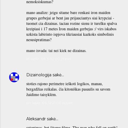
nemoksiskumas?
mano analize: jeigu sitame bare renkasi iron maiden
grupes gerbejai ar bent jau prijauciantys siai krypciai -
tuomet cia dizainas. taciau rozine sienu ir turelku spalva
kreipiasi i 17 metes Iron maiden gerbejas :/ virs iskabos
uzkista labirinto ispjova tikriausiai kazkoks simbolinis
nesusipratimas?
mano isvada: tai nei kiek ne dizainas.
kt lapkr. 05, 11:32:00 popiet
Dizainologija
sakė…
stoties rajono perimetre ieškoti logikos, manau,
bergzdžias reikalas. čia kitoniškas pasaulis su savom
žaidimo taisyklėm.
pn lapkr. 06, 12:21:00 popiet
Aleksandr
sakė…
sutapimas, bet šitame filme „The man who fell on earth“