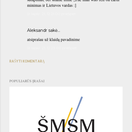
minimas ir Lietuvos vardas :]
št lapkr. 21, 12:21:00 priešpiet
Aleksandr
sakė…
atsiprašau už klaidą pavadinime
št lapkr. 21, 12:23:00 priešpiet
RAŠYTI KOMENTARĄ
POPULIARŪS ĮRAŠAI