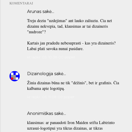
KOMENTARAI
Arunas sakė…
Treju deziu "uzdejimas" ant lauko zaliuziu. Cia net
dizainu nekvepia, tad, klausimas ar tai dizaineris
"nudroze"?
Kartais jau pradedu nebesuprasti - kas yra dizaineris?
Labai plati savoka nunai pasidare.
kt lapkr. 05, 10:38:00 popiet
Dizainologija
sakė…
Žinia dizainas būna ne tik "dėžinis", bet ir grafinis. Čia
kalbama apie logotipą.
kt lapkr. 05, 11:08:00 popiet
Anonimiškas sakė…
klausimas: ar panaudoti Iron Maiden srifta Labirinto
uzrasui-logotipui yra tikras dizainas, ar tikras