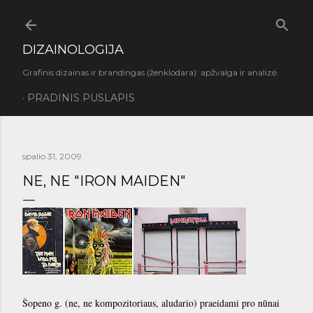
Praleisti ir pereiti prie pagrindinio turinio
DIZAINOLOGIJA
Grafinis dizainas ir brandingas (ženklodara): apžvalga ir analizė.
PRADINIS PUSLAPIS
spalio 31, 2009
NE, NE "IRON MAIDEN"
Šopeno g. (ne, ne kompozitoriaus, aludario) praeidami pro nūnai