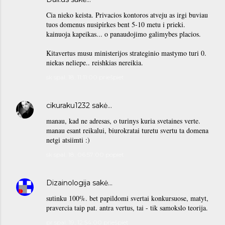
Cia nieko keista. Privacios kontoros atveju as irgi buviau
tuos domenus nusipirkes bent 5-10 metu i prieki.
kainuoja kapeikas... o panaudojimo galimybes placios.
Kitavertus musu ministerijos strateginio mastymo turi 0.
niekas neliepe.. reishkias nereikia.
sk spal. 18, 11:11:00 priešpiet
cikuraku1232
sakė…
manau, kad ne adresas, o turinys kuria svetaines verte.
manau esant reikalui, biurokratai turetu svertu ta domena
netgi atsiimti :)
sk spal. 18, 06:57:00 popiet
Dizainologija
sakė…
sutinku 100%. bet papildomi svertai konkursuose, matyt,
pravercia taip pat. antra vertus, tai - tik samokslo teorija.
pr spal. 19, 12:54:00 priešpiet