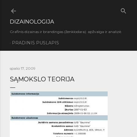
Praleisti ir pereiti prie pagrindinio turinio
DIZAINOLOGIJA
Grafinis dizainas ir brandingas (ženklodara): apžvalga ir analizė.
PRADINIS PUSLAPIS
spalio 17, 2009
SĄMOKSLO TEORIJA