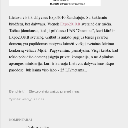
Lietuva vis tik dalyvaus Expo2010 Šanchajuje. Su kuklesniu
biudžetu, bet dalyvaus. Vienok
Expo2010.lt
svetainė dar tuščia.
Tačiau įdomiausia, kad ji priklauso UAB "Gaumina", kuri kūrė ir
Expo2008.lt svetainę. Galbūt iš anksto įsigijus teises į svarbų
domeną yra papildomas motyvas laimėti viešąjį svetainės kūrimo
konkursą vėliau? Mįslė...Pagyvensim, pamatysim. Visgi keista, kad
tokio pobūdžio domeną įsigyja privati kompanija, o ne Aplinkos
apsaugos ministerija, kuri ir kuruoja Lietuvos dalyvavimus Expo
parodose. Juk kaina viso labo - 25 LT/metams...
Bendrinti
Elektroninio pašto pranešimas
žymės:
web_dizainas
KOMENTARAI
Dali.us
sakė…