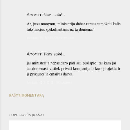
Anonimiškas sakė…
Ar, jusu manymu, ministerija dabar turetu sumoketi kelis
tukstancius spekuliantams uz ta domena?
pr spal. 19, 10:39:00 priešpiet
Anonimiškas sakė…
jai ministerija nepasidaro pati sau puslapio, tai kam jai
tas domenas? vistiek privati kompanija ir kurs projekta ir
ji priziures ir emailus darys.
an spal. 20, 01:31:00 popiet
RAŠYTI KOMENTARĄ
POPULIARŪS ĮRAŠAI