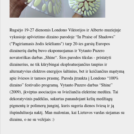
Rugsėjo 19-27 dienomis Londono Viktorijos ir Alberto muziejuje
vykusioje apšvietimo dizaino parodoje “In Praise of Shadows”
("Pagiriamasis žodis šešėliams") tarp 20-ies garsių Europos
dizainerių darbų buvo eksponuojamas ir Vytauto Puzero
novatoriškas darbas „Shine“. Šios parodos tikslas - pristatyti
dizainerius, ne tik kūrybingai eksploatuojančius taupius ir
alternatyvius elektros energijos šaltinius, bet ir keičiančius mąstymą
apie šviesos ir tamsos prasmę. Paroda įtraukta į Londono “100%
dizaino” festivalio programą. Vytauto Puzero darbas “Shine”
(2009), įkvėptas asociacijos su šviečiančia elektrine medūza. Tai
dekoratyvinis padėklas, sukurtas panaudojant kelių medžiagų
pigmentų ir polimerų junginį, kuris sugeria dienos šviesą ir ją
išspinduliuoja naktį. Man maloniau, kai Lietuvos vardas siejamas su
dizainu, o ne su vežėjais :)