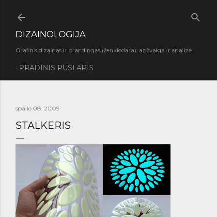
Praleisti ir pereiti prie pagrindinio turinio
DIZAINOLOGIJA
Grafinis dizainas ir brandingas (ženklodara): apžvalga ir analizė.
PRADINIS PUSLAPIS
spalio 08, 2009
STALKERIS