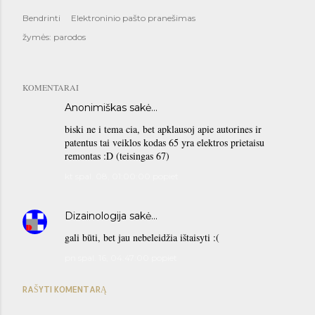
Bendrinti
Elektroninio pašto pranešimas
žymės:
parodos
KOMENTARAI
Anonimiškas sakė…
biski ne i tema cia, bet apklausoj apie autorines ir
patentus tai veiklos kodas 65 yra elektros prietaisu
remontas :D (teisingas 67)
kt spal. 08, 01:00:00 popiet
Dizainologija
sakė…
gali būti, bet jau nebeleidžia ištaisyti :(
pn spal. 16, 04:47:00 popiet
RAŠYTI KOMENTARĄ