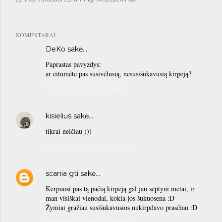
KOMENTARAI
DeKo
sakė…
Paprastas pavyzdys:
ar eitumėte pas susivėlusią, nesusišukavusią kirpėją?
tr gruod. 09, 12:59:00 popiet
kisielius
sakė…
tikrai neičiau )))
tr gruod. 09, 04:06:00 popiet
scania gti
sakė…
Kerpuosi pas tą pačią kirpėją gal jau septyni metai, ir
man visiškai vienodai, kokia jos šukuosena :D
Žymiai gražiau susišukavusios nukirpdavo prasčiau :D
tr gruod. 09, 06:27:00 popiet