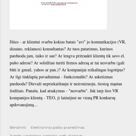
Išties - ar klientui svarbu kokias batais "avi" jo komunikacijos (VR,
dizaino, reklamos) konsultantas? Ar tuos patarimus, kuriuos
parduoda jam, taiko ir sau? Ar lengva pritraukti klientų tik savo el.
pašto adresu? Ar solidžiau turėti firmos adresą ar tai nesvarbu (gali
būti ir gmail, yahoo ar pan.)? Ar kompanijai reikalingas logotipas?
Ar ilgi tinklapių pavadinimai - funkcionalūs? Ar asketizmas
parduoda? Dievaži nepriekaištauju ir neironizuoju, tiesiog mąstau
žodžiais. Panašu, kad atsakymas - "nesvarbu". Juk tarp šios VR
kompanijos klientų - TEO, ji laimėjusi ne vieną PR konkursų
apdovanojimą...
Bendrinti
Elektroninio pašto pranešimas
žymės:
vardodara_naming
web_dizainas