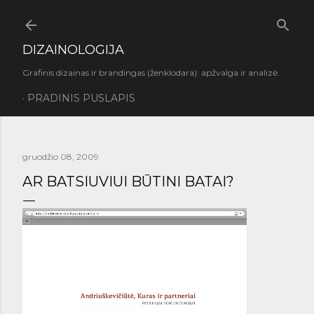
Praleisti ir pereiti prie pagrindinio turinio
DIZAINOLOGIJA
Grafinis dizainas ir brandingas (ženklodara): apžvalga ir analizė.
PRADINIS PUSLAPIS
gruodžio 08, 2009
AR BATSIUVIUI BŪTINI BATAI?