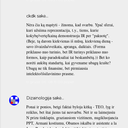
ckdk sakė…
Nėra čia ką mąstyti - žinoma, kad svarbu. Ypač sferai,
kuri užsiima reprezentacija, t.y., tiems, kurie
kokybę/vertę/kainą demonstruoja IR per "pakuotę".
(Beje, tą darom kiekvienas iš mūsų, kiekvieną dieną -
savo išvaizda/sveikata, apranga, daiktais. (Forma
priklauso nuo turinio, bet IR turinys priklauso nuo
formos, kaip paradoksaliai tai beskambėtų.)) Bet ko
norėti aukštų standartų, kai gyvename ubagų krašte?
Ubagų ne tik finansine, bet pirmiausia
intelekto/išsilavinimo prasme.
tr gruod. 09, 08:19:00 popiet
Dizainologija
sakė…
Ponai ir ponios, betgi faktai byloja kitką - TEO, lyg ir
reiklus, bet štai jiems tai nesvarbu. Net ir su laimejusiu
N prizu tinklapiu, graziausiom vizitinem, nugikluojancia
PPT, Armani kostiumu, Obamos iskalba ir asistente a la