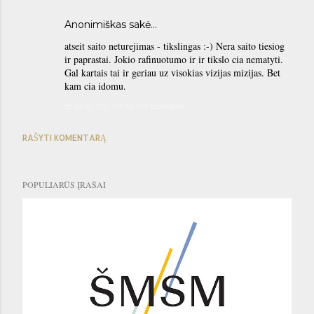
Anonimiškas sakė…
atseit saito neturejimas - tikslingas :-) Nera saito tiesiog
ir paprastai. Jokio rafinuotumo ir ir tikslo cia nematyti.
Gal kartais tai ir geriau uz visokias vizijas mizijas. Bet
kam cia idomu.
št saus. 02, 03:35:00 priešpiet
RAŠYTI KOMENTARĄ
POPULIARŪS ĮRAŠAI