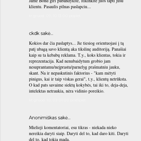
Jame Bond girl pabandykite, itikinkite juos tapti jusu
klientu. Pasaulis pilnas paslapciu...
tr gruod. 09, 10:13:00 popiet
ckdk sakė…
Kokios dar čia paslaptys... Jie tiesiog orientuojasi į tą
patį ubagą savo klientą aka tikslinę auditoriją. Panašiai
kaip su ta kebabų reklama. T.y., koks klientas, tokia ir
reprezentacija. Kad nenubaidytum grobio jam
nesuprantamu/neįprastu/parnelyg prašmatniu jauku,
skant. Na ir nepaskutinis faktorius - "kam mėtyti
pinigus, kai ir taip viskas gerai", t.y., klientų netrūksta.
O kad pats savaime siektų kokybės, tai iki to, deja-deja,
intelektas netraukia, nėra vidinio poreikio.
kt gruod. 10, 03:01:00 priešpiet
Anonimiškas sakė…
Mielieji komentatoriai, esu tikras - niekada nieko
nereikia daryti siaip. Daryti del to, kad daro kiti. Daryti
del to, kad tokia mada.