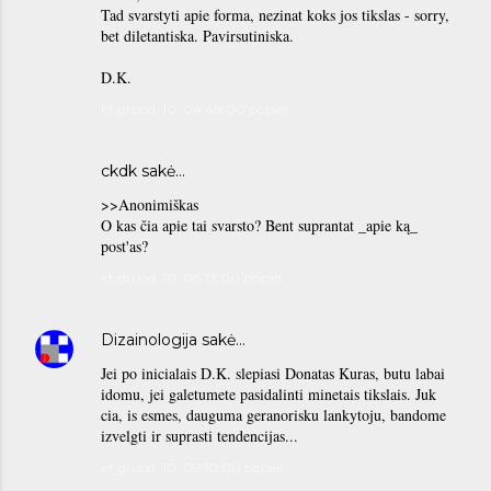
Tad svarstyti apie forma, nezinat koks jos tikslas - sorry,
bet diletantiska. Pavirsutiniska.
D.K.
kt gruod. 10, 04:48:00 popiet
ckdk sakė…
>>Anonimiškas
O kas čia apie tai svarsto? Bent suprantat _apie ką_
post'as?
kt gruod. 10, 08:13:00 popiet
Dizainologija
sakė…
Jei po inicialais D.K. slepiasi Donatas Kuras, butu labai
idomu, jei galetumete pasidalinti minetais tikslais. Juk
cia, is esmes, dauguma geranorisku lankytoju, bandome
izvelgti ir suprasti tendencijas...
kt gruod. 10, 09:10:00 popiet