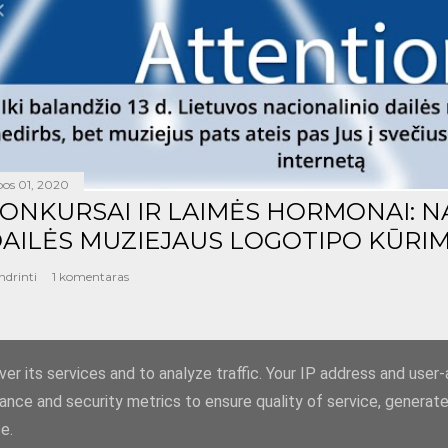
epos 01, 2020
ONKURSAI IR LAIMĖS HORMONAI: N
AILĖS MUZIEJAUS LOGOTIPO KŪRIM
ndrinti
1 komentaras
er its services and to analyze traffic. Your IP address and user
ance and security metrics to ensure quality of service, generat
Teikia „Blogger“
e.