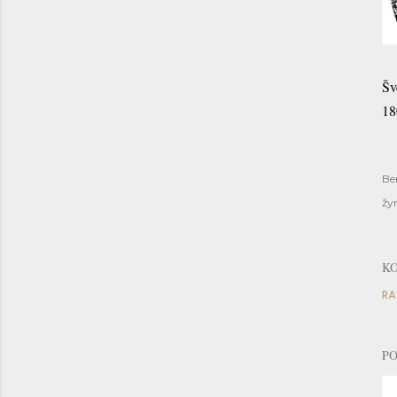
Šv
18
Be
žy
K
RA
PO