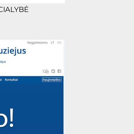
CIALYBĖ