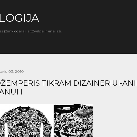
Praleisti ir pereiti prie pagrindinio turinio
LOGIJA
as (ženklodara): apžvalga ir analizė.
sario 03, 2010
ŽEMPERIS TIKRAM DIZAINERIUI-ANI
ANUI I