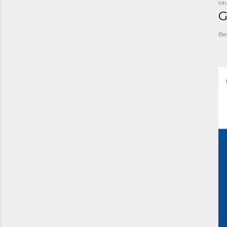
sau
G
Be