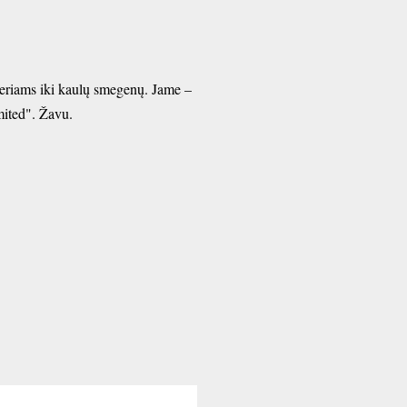
neriams iki kaulų smegenų. Jame –
imited". Žavu.