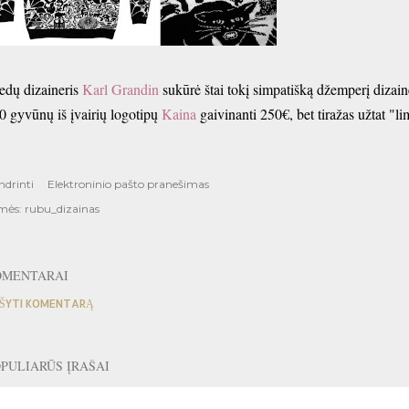
edų dizaineris
Karl Grandin
sukūrė štai tokį simpatišką džemperį dizai
0 gyvūnų iš įvairių logotipų
Kaina
gaivinanti 250€, bet tiražas užtat "l
ndrinti
Elektroninio pašto pranešimas
mės:
rubu_dizainas
OMENTARAI
ŠYTI KOMENTARĄ
PULIARŪS ĮRAŠAI