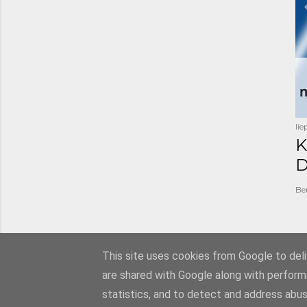
li
K
D
Be
This site uses cookies from Google to deliv
are shared with Google along with perform
statistics, and to detect and address abus