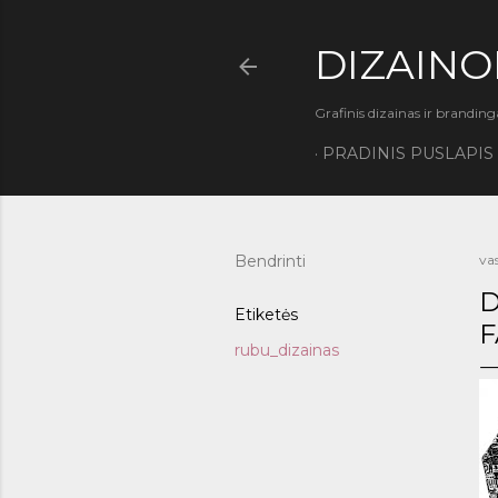
DIZAINO
Grafinis dizainas ir branding
PRADINIS PUSLAPIS
Bendrinti
va
D
Etiketės
F
rubu_dizainas