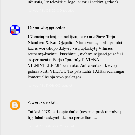
užduotis, ltv televizijai logo, autoriui tarkim garbė :)
kt kov. 18, 06:29:00 popiet
Dizainologija
sakė…
Užpraeitą rudenį, jei neklįstu, buvo atvažiavę Tarja
Nieminen & Kari Ojapelto. Viena vertus, noriu priminti,
kad iš workshopo dalyvių visų aplankytų Vilniaus
restoranų-kavinių, kūrybiniui, niekam neįpareigojančiui
eksperimentui išdrįso "pasirašyti" VIENA
VIENINTELĖ "JJ" kavinukė. Antra vertus - kiek gi
galima kurti VELTUI. Tas pats Lahti TAIKas sėkmingai
komercializuoja savo paslaugas.
kt kov. 18, 11:08:00 popiet
Albertas
sakė…
Tai kad LNK laida apie darba (neseniai pradeta rodyti)
irgi labai pasizymi dizaino pertekliumi...
pr bal. 05, 06:45:00 popiet