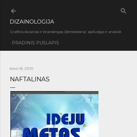
Praleisti ir pereiti prie pagrindinio turinio
DIZAINOLOGIJA
Grafinis dizainas ir brandingas (ženklodara): apžvalga ir analizė.
PRADINIS PUSLAPIS
kovo 16, 2010
NAFTALINAS