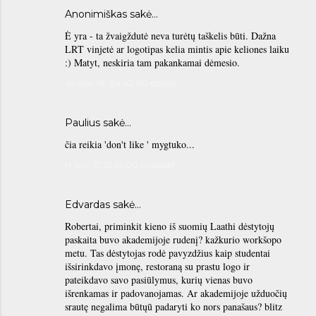
Anonimiškas sakė…
Ė yra - ta žvaigždutė neva turėtų taškelis būti. Dažna
LRT vinjetė ar logotipas kelia mintis apie keliones laiku
:) Matyt, neskiria tam pakankamai dėmesio.
an kov. 16, 04:42:00 popiet
Paulius
sakė…
čia reikia 'don't like ' mygtuko...
tr kov. 17, 12:10:00 priešpiet
Edvardas sakė…
Robertai, priminkit kieno iš suomių Laathi dėstytojų
paskaita buvo akademijoje rudenį? kažkurio workšopo
metu. Tas dėstytojas rodė pavyzdžius kaip studentai
išsirinkdavo įmonę, restoraną su prastu logo ir
pateikdavo savo pasiūlymus, kurių vienas buvo
išrenkamas ir padovanojamas. Ar akademijoje užduočių
srautę negalima būtųū padaryti ko nors panašaus? blitz