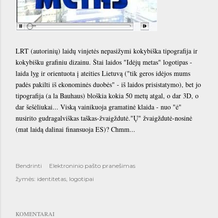
LRT (autorinių) laidų vinjetės nepasižymi kokybiška tipografija ir
kokybišku grafiniu dizainu. Štai laidos "Idėjų metas" logotipas -
laida lyg ir orientuota į ateities Lietuvą ("tik geros idėjos mums
padės pakilti iš ekonominės duobės" - iš laidos prisistatymo), bet jo
tipografija (a la Bauhaus) bloškia kokia 50 metų atgal, o dar 3D, o
dar šešėliukai... Viską vainikuoja gramatinė klaida - nuo "ė"
nusirito gudragalviškas taškas-žvaigždutė."Ų" žvaigždutė-nosinė
(mat laidą dalinai finansuoja ES)? Chmm...
Bendrinti
Elektroninio pašto pranešimas
žymės:
identitetas
logotipai
KOMENTARAI