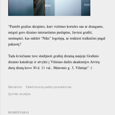
"Pastebi gražias skrajutes, kuri vizitines korteles sau ar draugams,
mėgsti gero dizaino internetinius puslapius, žaviesi grafiti,
susimąstei, kas sukūrė “Nike” logotipą, ar renkiesi traškučius pagal
pakuotę?
Tada kviečiame tave studijuoti grafinį dizainą naujoje Grafinio
dizaino katedroje ir atvykti į Vilniaus dailės akademijos Atvirų
durų dieną kovo 30 d. 11 val., Maironio g. 3, Vilniuje" :)
Bendrinti
Elektroninio pašto pranešimas
žymės:
studijos
KOMENTARAI