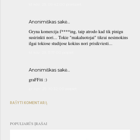
kt kov. 25, 09:42:00 priešpiet
Anonimiškas sakė…
Gryna komercija f****ing, taip atrodo kad tik pinigu
susirinkti nori... Tokie "makaluotojai" tikrai nesimokins
ilgai tokiose studijose kokius nori prisikviesti...
kt kov. 25, 11:17:00 popiet
Anonimiškas sakė…
graFFiti :)
pr kov. 29, 10:32:00 popiet
RAŠYTI KOMENTARĄ
POPULIARŪS ĮRAŠAI