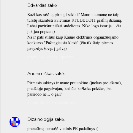
Edvardas sakė…
Kaži kas rašė tą pirmąjį sakinį? Mano nuomonę ne taip
turėtų skambėti kvietimas STUDIJUOTI grafinį dizainą.
Labai paviršutiniškai sudėliotas. Nike logo istorija... čia
juk jau popsas :)
Na ir pats stilius kaip Kauno elektrinės organizuojamo
konkurso "Pažangiausia klasė" (čia tik šiaip pirmas
pavyzdys šovęs į galvą)
tr kov. 24, 10:09:00 popiet
Anonimiškas sakė…
Pirmasis sakinys ir mane prajuokino (juokas pro ašaras),
pradžioje pagalvojau, kad čia kažkoks pokštas, bet
pasirodo ne... o gal?
kt kov. 25, 12:24:00 priešpiet
Dizainologija
sakė…
pranešimą paruošė vietinis PR padalinys :)