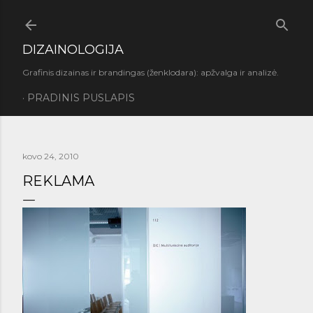
Praleisti ir pereiti prie pagrindinio turinio
DIZAINOLOGIJA
Grafinis dizainas ir brandingas (ženklodara): apžvalga ir analizė.
PRADINIS PUSLAPIS
kovo 24, 2010
REKLAMA