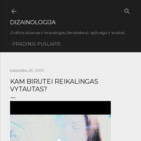
Praleisti ir pereiti prie pagrindinio turinio
DIZAINOLOGIJA
Grafinis dizainas ir brandingas (ženklodara): apžvalga ir analizė.
PRADINIS PUSLAPIS
balandžio 29, 2010
KAM BIRUTEI REIKALINGAS
VYTAUTAS?