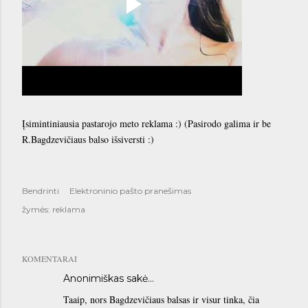
Įsimintiniausia pastarojo meto reklama :) (Pasirodo galima ir be
R.Bagdzevičiaus balso išsiversti :)
Bendrinti
Elektroninio pašto pranešimas
žymės:
reklama
KOMENTARAI
Anonimiškas sakė…
Taaip, nors Bagdzevičiaus balsas ir visur tinka, čia