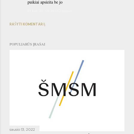
puikiai apsieita be jo
kt bal. 29, 05:14:00 popiet
RAŠYTI KOMENTARĄ
POPULIARŪS ĮRAŠAI
sausio 13, 2022